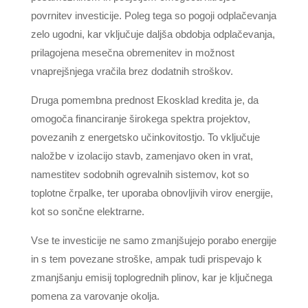
povrnitev investicije. Poleg tega so pogoji odplačevanja
zelo ugodni, kar vključuje daljša obdobja odplačevanja,
prilagojena mesečna obremenitev in možnost
vnaprejšnjega vračila brez dodatnih stroškov.
Druga pomembna prednost Ekosklad kredita je, da
omogoča financiranje širokega spektra projektov,
povezanih z energetsko učinkovitostjo. To vključuje
naložbe v izolacijo stavb, zamenjavo oken in vrat,
namestitev sodobnih ogrevalnih sistemov, kot so
toplotne črpalke, ter uporaba obnovljivih virov energije,
kot so sončne elektrarne.
Vse te investicije ne samo zmanjšujejo porabo energije
in s tem povezane stroške, ampak tudi prispevajo k
zmanjšanju emisij toplogrednih plinov, kar je ključnega
pomena za varovanje okolja.