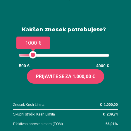
Kakšen znesek potrebujete?
1000 €
500 €
4000 €
PRIJAVITE SE ZA
1.000,00 €
Znesek Kesh Limita
€
1.000,00
Skupni stroški Kesh Limita
€
239,74
Efektivna obrestna mera (EOM)
56,01
%