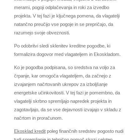
merami, pogoji odplačevanja in roki za izvedbo
projekta. V tej fazi je ključnega pomena, da vlagatelji
natančno preučijo vse pogoje in se prepričajo, da
razumejo svoje obveznosti.
Po odobritvi sledi sklenitev kreditne pogodbe, ki
formalizira dogovor med vlagateljem in Ekoskladom.
Ko je pogodba podpisana, so sredstva na voljo za
črpanje, kar omogoča vlagateljem, da začnejo z
izvajanjem načrtovanih ukrepov za izboljšanje
energetske učinkovitosti. V tej fazi je pomembno, da
vlagatelji skrbno spremljajo napredek projekta in
zagotavljajo, da se vse dejavnosti izvajajo v skladu z
načrtom in proračunom.
Ekosklad kredit
poleg finančnih sredstev pogosto nudi
tudi spremljanje in tehnično pomoč skozi celoten