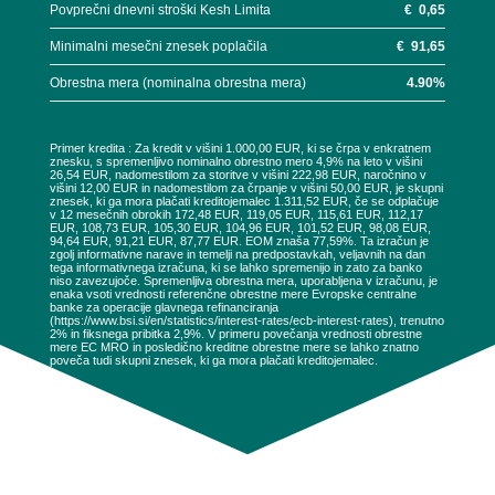
Povprečni dnevni stroški Kesh Limita
€
0,65
Minimalni mesečni znesek poplačila
€
91,65
Obrestna mera (nominalna obrestna mera)
4.90
%
Primer kredita : Za kredit v višini 1.000,00 EUR, ki se črpa v enkratnem
znesku, s spremenljivo nominalno obrestno mero 4,9% na leto v višini
26,54 EUR, nadomestilom za storitve v višini 222,98 EUR, naročnino v
višini 12,00 EUR in nadomestilom za črpanje v višini 50,00 EUR, je skupni
znesek, ki ga mora plačati kreditojemalec 1.311,52 EUR, če se odplačuje
v 12 mesečnih obrokih 172,48 EUR, 119,05 EUR, 115,61 EUR, 112,17
EUR, 108,73 EUR, 105,30 EUR, 104,96 EUR, 101,52 EUR, 98,08 EUR,
94,64 EUR, 91,21 EUR, 87,77 EUR. EOM znaša 77,59%. Ta izračun je
zgolj informativne narave in temelji na predpostavkah, veljavnih na dan
tega informativnega izračuna, ki se lahko spremenijo in zato za banko
niso zavezujoče. Spremenljiva obrestna mera, uporabljena v izračunu, je
enaka vsoti vrednosti referenčne obrestne mere Evropske centralne
banke za operacije glavnega refinanciranja
(https://www.bsi.si/en/statistics/interest-rates/ecb-interest-rates), trenutno
2% in fiksnega pribitka 2,9%. V primeru povečanja vrednosti obrestne
mere EC MRO in posledično kreditne obrestne mere se lahko znatno
poveča tudi skupni znesek, ki ga mora plačati kreditojemalec.