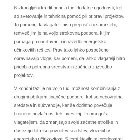
Nizkoogljični kredit ponuja tudi dodatne ugodnosti, kot
so svetovanje in tehnična pomoč pri pripravi projektov.
To pomeni, da vlagatelji niso prepuščeni sami sebi,
temveč jim je na voljo strokovna podpora, ki jim
pomaga pri načrtovanju in izvedbi energetsko
učinkovitih rešitev. Prav tako lahko pospešeno
obravnavajo vloge, kar pomeni, da lahko vlagatelji hitro
pridobijo potrebna sredstva in začnejo z izvedbo
projektov.
V končni fazi je na voljo tudi možnost kombiniranja z
drugimi oblikami finančne podpore, kot so nepovratna
sredstva in subvencije, kar še dodatno povečuje
finančno privlačnost teh investicij. To omogoča
vlagateljem, da zmanjšajo svoje začetne stroške in
dosežejo hitrejšo povrnitev sredstev, vloženih v
energetsko učinkovitost. S temi številnimi prednostmi