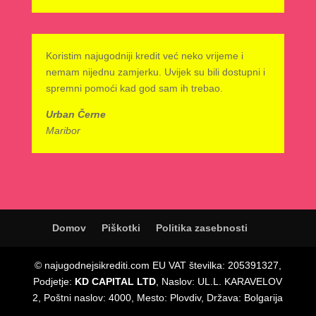
Koristim najugodniji kredit već neko vrijeme i
nemam nijednu zamjerku. Uvijek su bili dostupni i
spremni pomoći kad god sam ih trebao.
Urban Černe
Maribor
Domov
Piškotki
Politika zasebnosti
© najugodnejsikrediti.com EU VAT številka: 205391327,
Podjetje:
KD CAPITAL LTD
, Naslov: UL.L. KARAVELOV
2, Poštni naslov: 4000, Mesto: Plovdiv, Država: Bolgarija