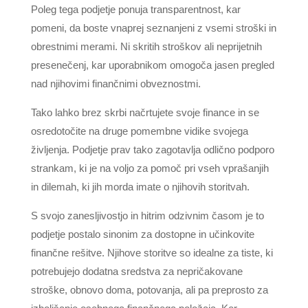
Poleg tega podjetje ponuja transparentnost, kar
pomeni, da boste vnaprej seznanjeni z vsemi stroški in
obrestnimi merami. Ni skritih stroškov ali neprijetnih
presenečenj, kar uporabnikom omogoča jasen pregled
nad njihovimi finančnimi obveznostmi.
Tako lahko brez skrbi načrtujete svoje finance in se
osredotočite na druge pomembne vidike svojega
življenja. Podjetje prav tako zagotavlja odlično podporo
strankam, ki je na voljo za pomoč pri vseh vprašanjih
in dilemah, ki jih morda imate o njihovih storitvah.
S svojo zanesljivostjo in hitrim odzivnim časom je to
podjetje postalo sinonim za dostopne in učinkovite
finančne rešitve. Njihove storitve so idealne za tiste, ki
potrebujejo dodatna sredstva za nepričakovane
stroške, obnovo doma, potovanja, ali pa preprosto za