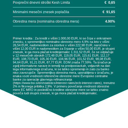
Povprečni dnevni stroški Kesh Limita
€
0,65
Minimalni mesečni znesek poplačila
€
91,65
Obrestna mera (nominalna obrestna mera)
4.90
%
Primer kredita : Za kredit v višini 1.000,00 EUR, ki se črpa v enkratnem
znesku, s spremenljivo nominalno obrestno mero 4,9% na leto v višini
26,54 EUR, nadomestilom za storitve v višini 222,98 EUR, naročnino v
višini 12,00 EUR in nadomestilom za črpanje v višini 50,00 EUR, je skupni
znesek, ki ga mora plačati kreditojemalec 1.311,52 EUR, če se odplačuje
v 12 mesečnih obrokih 172,48 EUR, 119,05 EUR, 115,61 EUR, 112,17
EUR, 108,73 EUR, 105,30 EUR, 104,96 EUR, 101,52 EUR, 98,08 EUR,
94,64 EUR, 91,21 EUR, 87,77 EUR. EOM znaša 77,59%. Ta izračun je
zgolj informativne narave in temelji na predpostavkah, veljavnih na dan
tega informativnega izračuna, ki se lahko spremenijo in zato za banko
niso zavezujoče. Spremenljiva obrestna mera, uporabljena v izračunu, je
enaka vsoti vrednosti referenčne obrestne mere Evropske centralne
banke za operacije glavnega refinanciranja
(https://www.bsi.si/en/statistics/interest-rates/ecb-interest-rates), trenutno
2% in fiksnega pribitka 2,9%. V primeru povečanja vrednosti obrestne
mere EC MRO in posledično kreditne obrestne mere se lahko znatno
poveča tudi skupni znesek, ki ga mora plačati kreditojemalec.