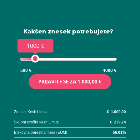
Kakšen znesek potrebujete?
1000 €
500 €
4000 €
PRIJAVITE SE ZA
1.000,00 €
Znesek Kesh Limita
€
1.000,00
Skupni stroški Kesh Limita
€
239,74
Efektivna obrestna mera (EOM)
56,01
%