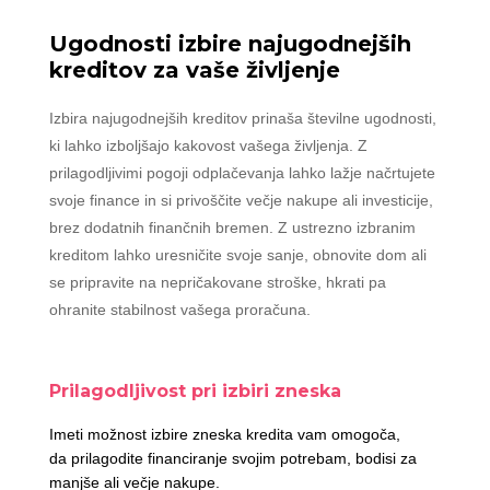
Ugodnosti izbire najugodnejših
kreditov za vaše življenje
Izbira najugodnejših kreditov prinaša številne ugodnosti,
ki lahko izboljšajo kakovost vašega življenja. Z
prilagodljivimi pogoji odplačevanja lahko lažje načrtujete
svoje finance in si privoščite večje nakupe ali investicije,
brez dodatnih finančnih bremen. Z ustrezno izbranim
kreditom lahko uresničite svoje sanje, obnovite dom ali
se pripravite na nepričakovane stroške, hkrati pa
ohranite stabilnost vašega proračuna.
Prilagodljivost pri izbiri zneska
Imeti možnost izbire zneska kredita vam omogoča,
da prilagodite financiranje svojim potrebam, bodisi za
manjše ali večje nakupe.