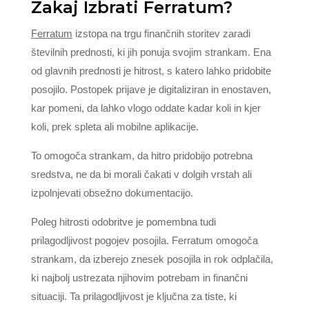
Zakaj Izbrati Ferratum?
Ferratum
izstopa na trgu finančnih storitev zaradi
številnih prednosti, ki jih ponuja svojim strankam. Ena
od glavnih prednosti je hitrost, s katero lahko pridobite
posojilo. Postopek prijave je digitaliziran in enostaven,
kar pomeni, da lahko vlogo oddate kadar koli in kjer
koli, prek spleta ali mobilne aplikacije.
To omogoča strankam, da hitro pridobijo potrebna
sredstva, ne da bi morali čakati v dolgih vrstah ali
izpolnjevati obsežno dokumentacijo.
Poleg hitrosti odobritve je pomembna tudi
prilagodljivost pogojev posojila. Ferratum omogoča
strankam, da izberejo znesek posojila in rok odplačila,
ki najbolj ustrezata njihovim potrebam in finančni
situaciji. Ta prilagodljivost je ključna za tiste, ki