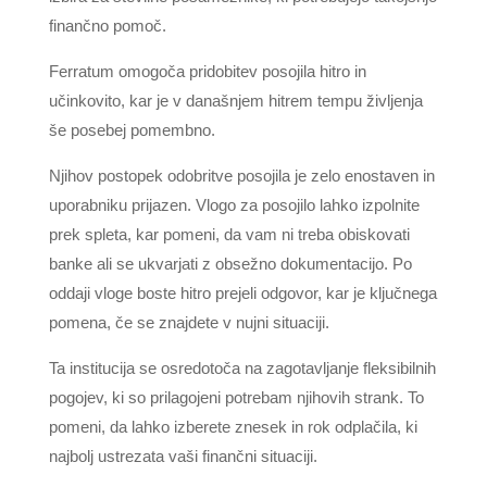
finančno pomoč.
Ferratum omogoča pridobitev posojila hitro in
učinkovito, kar je v današnjem hitrem tempu življenja
še posebej pomembno.
Njihov postopek odobritve posojila je zelo enostaven in
uporabniku prijazen. Vlogo za posojilo lahko izpolnite
prek spleta, kar pomeni, da vam ni treba obiskovati
banke ali se ukvarjati z obsežno dokumentacijo. Po
oddaji vloge boste hitro prejeli odgovor, kar je ključnega
pomena, če se znajdete v nujni situaciji.
Ta institucija se osredotoča na zagotavljanje fleksibilnih
pogojev, ki so prilagojeni potrebam njihovih strank. To
pomeni, da lahko izberete znesek in rok odplačila, ki
najbolj ustrezata vaši finančni situaciji.