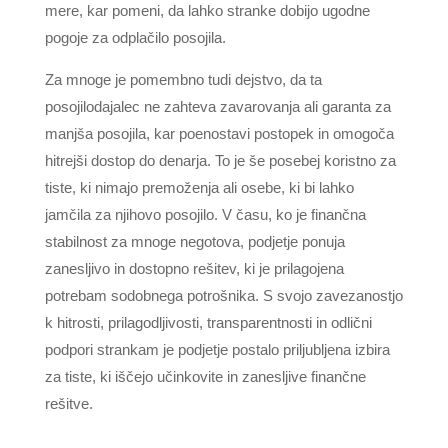
mere, kar pomeni, da lahko stranke dobijo ugodne
pogoje za odplačilo posojila.
Za mnoge je pomembno tudi dejstvo, da ta
posojilodajalec ne zahteva zavarovanja ali garanta za
manjša posojila, kar poenostavi postopek in omogoča
hitrejši dostop do denarja. To je še posebej koristno za
tiste, ki nimajo premoženja ali osebe, ki bi lahko
jamčila za njihovo posojilo. V času, ko je finančna
stabilnost za mnoge negotova, podjetje ponuja
zanesljivo in dostopno rešitev, ki je prilagojena
potrebam sodobnega potrošnika. S svojo zavezanostjo
k hitrosti, prilagodljivosti, transparentnosti in odlični
podpori strankam je podjetje postalo priljubljena izbira
za tiste, ki iščejo učinkovite in zanesljive finančne
rešitve.