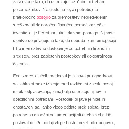
zasnovane tako, da ustrezajo različnim potrebam
posameznikov. Ne glede na to, ali potrebujete
kratkoročno
posojilo
za premostitev nepredvidenih
stroškov ali dolgoročno finančno pomoč za večje
investicije, je Ferratum tukaj, da vam pomaga. Njihove
storitve so prilagojene tako, da uporabnikom omogočijo
hitro in enostavno dostopanje do potrebnih finančnih
sredstev, brez zapletenih postopkov ali dolgotrajnega
čakanja.
Ena izmed ključnih prednosti je njihova prilagodljivost,
saj lahko stranke izbirajo med različnimi zneski posojil
in roki odplačevanja, ki najbolje ustrezajo njihovim
specifičnim potrebam. Postopek prijave je hiter in
enostaven, saj lahko vlogo oddate prek spleta, brez
potrebe po obsežni dokumentaciji ali osebnih obiskih
poslovalnic. Po oddaji vloge boste prejeli hiter odgovor,