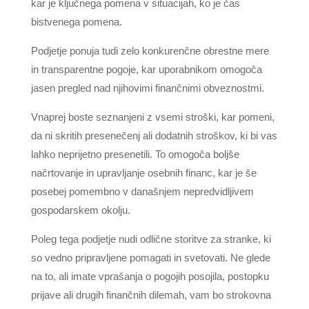
kar je ključnega pomena v situacijah, ko je čas
bistvenega pomena.
Podjetje ponuja tudi zelo konkurenčne obrestne mere
in transparentne pogoje, kar uporabnikom omogoča
jasen pregled nad njihovimi finančnimi obveznostmi.
Vnaprej boste seznanjeni z vsemi stroški, kar pomeni,
da ni skritih presenečenj ali dodatnih stroškov, ki bi vas
lahko neprijetno presenetili. To omogoča boljše
načrtovanje in upravljanje osebnih financ, kar je še
posebej pomembno v današnjem nepredvidljivem
gospodarskem okolju.
Poleg tega podjetje nudi odlične storitve za stranke, ki
so vedno pripravljene pomagati in svetovati. Ne glede
na to, ali imate vprašanja o pogojih posojila, postopku
prijave ali drugih finančnih dilemah, vam bo strokovna