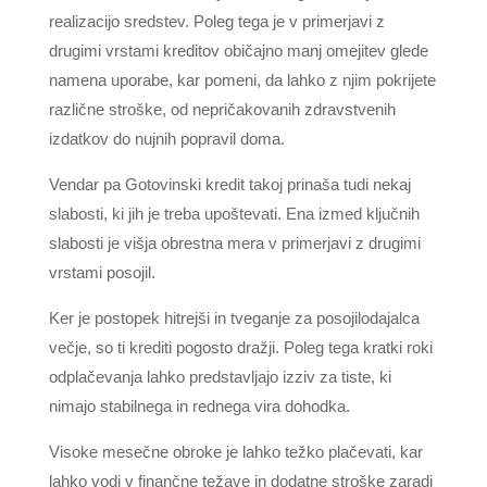
realizacijo sredstev. Poleg tega je v primerjavi z
drugimi vrstami kreditov običajno manj omejitev glede
namena uporabe, kar pomeni, da lahko z njim pokrijete
različne stroške, od nepričakovanih zdravstvenih
izdatkov do nujnih popravil doma.
Vendar pa Gotovinski kredit takoj prinaša tudi nekaj
slabosti, ki jih je treba upoštevati. Ena izmed ključnih
slabosti je višja obrestna mera v primerjavi z drugimi
vrstami posojil.
Ker je postopek hitrejši in tveganje za posojilodajalca
večje, so ti krediti pogosto dražji. Poleg tega kratki roki
odplačevanja lahko predstavljajo izziv za tiste, ki
nimajo stabilnega in rednega vira dohodka.
Visoke mesečne obroke je lahko težko plačevati, kar
lahko vodi v finančne težave in dodatne stroške zaradi