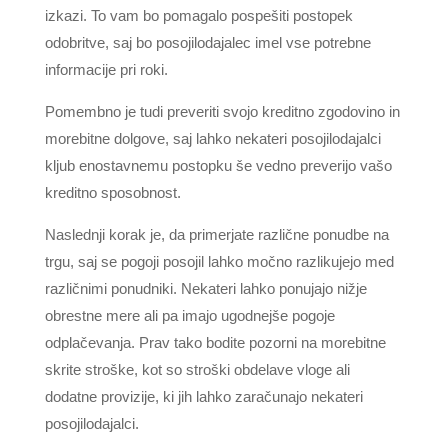
izkazi. To vam bo pomagalo pospešiti postopek
odobritve, saj bo posojilodajalec imel vse potrebne
informacije pri roki.
Pomembno je tudi preveriti svojo kreditno zgodovino in
morebitne dolgove, saj lahko nekateri posojilodajalci
kljub enostavnemu postopku še vedno preverijo vašo
kreditno sposobnost.
Naslednji korak je, da primerjate različne ponudbe na
trgu, saj se pogoji posojil lahko močno razlikujejo med
različnimi ponudniki. Nekateri lahko ponujajo nižje
obrestne mere ali pa imajo ugodnejše pogoje
odplačevanja. Prav tako bodite pozorni na morebitne
skrite stroške, kot so stroški obdelave vloge ali
dodatne provizije, ki jih lahko zaračunajo nekateri
posojilodajalci.