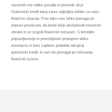
razumeti vse vidike posojila in preveriti, ali je
Gotovinski kredit takoj
zares najboljša rešitev za vašo
finančno situacijo. Prav tako vam lahko pomaga pri
pripravi proračuna, da boste lažje obvladovali mesečne
obroke in se izognili finančnim težavam. S temeljito
pripravljenostjo in premišljenim pristopom lahko
enostavno in brez zapletov pridobite takojšnji
gotovinski kredit, ki vam bo pomagal pri reševanju
finančnih izzivov.