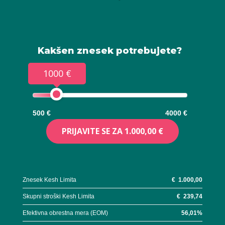
Kakšen znesek potrebujete?
1000 €
500 €
4000 €
PRIJAVITE SE ZA
1.000,00 €
Znesek Kesh Limita
€
1.000,00
Skupni stroški Kesh Limita
€
239,74
Efektivna obrestna mera (EOM)
56,01
%