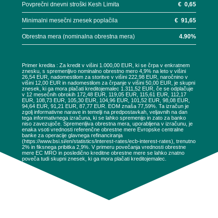
Povprečni dnevni stroški Kesh Limita
€
0,65
Minimalni mesečni znesek poplačila
€
91,65
Obrestna mera (nominalna obrestna mera)
4.90
%
Primer kredita : Za kredit v višini 1.000,00 EUR, ki se črpa v enkratnem
znesku, s spremenljivo nominalno obrestno mero 4,9% na leto v višini
26,54 EUR, nadomestilom za storitve v višini 222,98 EUR, naročnino v
višini 12,00 EUR in nadomestilom za črpanje v višini 50,00 EUR, je skupni
znesek, ki ga mora plačati kreditojemalec 1.311,52 EUR, če se odplačuje
v 12 mesečnih obrokih 172,48 EUR, 119,05 EUR, 115,61 EUR, 112,17
EUR, 108,73 EUR, 105,30 EUR, 104,96 EUR, 101,52 EUR, 98,08 EUR,
94,64 EUR, 91,21 EUR, 87,77 EUR. EOM znaša 77,59%. Ta izračun je
zgolj informativne narave in temelji na predpostavkah, veljavnih na dan
tega informativnega izračuna, ki se lahko spremenijo in zato za banko
niso zavezujoče. Spremenljiva obrestna mera, uporabljena v izračunu, je
enaka vsoti vrednosti referenčne obrestne mere Evropske centralne
banke za operacije glavnega refinanciranja
(https://www.bsi.si/en/statistics/interest-rates/ecb-interest-rates), trenutno
2% in fiksnega pribitka 2,9%. V primeru povečanja vrednosti obrestne
mere EC MRO in posledično kreditne obrestne mere se lahko znatno
poveča tudi skupni znesek, ki ga mora plačati kreditojemalec.