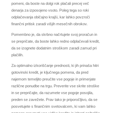
pomeni, da boste na dolgi rok plačali precej več
denarja za izposojeno vsoto. Poleg tega so roki
odplačevanja običajno krajši, kar lahko povzroči
finančni pritisk zaradi višjih mesečnih obrokov.
Pomembno je, da skrbno načrtujete svoj proračun in
se prepričate, da boste lahko redno odplačevali kredit,
da se izognete dodatnim stroškom zaradi zamud pri
plačilih.
Za optimalno izkoriščanje prednosti, ki jih prinaša hitri
gotovinski kredit, je ključnega pomena, da pred
najemom temeljito preučite vse pogoje in primerjate
različne ponudbe na trgu. Preverite vse skrite stroške
in se prepričajte, da razumete vse pogoje posojila,
preden se zavežete. Prav tako je priporočljivo, da se
posvetujete s finančnim svetovalcem, ki vam lahko