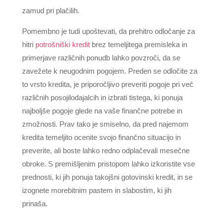
zamud pri plačilih.
Pomembno je tudi upoštevati, da prehitro odločanje za
hitri
potrošniški kredit
brez temeljitega premisleka in
primerjave različnih ponudb lahko povzroči, da se
zavežete k neugodnim pogojem. Preden se odločite za
to vrsto kredita, je priporočljivo preveriti pogoje pri več
različnih posojilodajalcih in izbrati tistega, ki ponuja
najboljše pogoje glede na vaše finančne potrebe in
zmožnosti. Prav tako je smiselno, da pred najemom
kredita temeljito ocenite svojo finančno situacijo in
preverite, ali boste lahko redno odplačevali mesečne
obroke. S premišljenim pristopom lahko izkoristite vse
prednosti, ki jih ponuja takojšni gotovinski kredit, in se
izognete morebitnim pastem in slabostim, ki jih
prinaša.