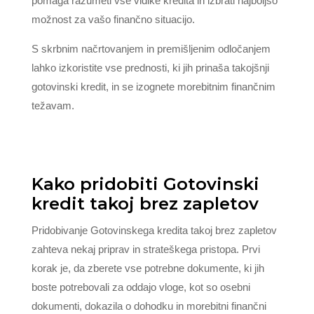
pomaga razumeti vse vidike kredita in izbrati najboljšo
možnost za vašo finančno situacijo.
S skrbnim načrtovanjem in premišljenim odločanjem
lahko izkoristite vse prednosti, ki jih prinaša takojšnji
gotovinski kredit, in se izognete morebitnim finančnim
težavam.
Kako pridobiti Gotovinski
kredit takoj brez zapletov
Pridobivanje Gotovinskega kredita takoj brez zapletov
zahteva nekaj priprav in strateškega pristopa. Prvi
korak je, da zberete vse potrebne dokumente, ki jih
boste potrebovali za oddajo vloge, kot so osebni
dokumenti, dokazila o dohodku in morebitni finančni