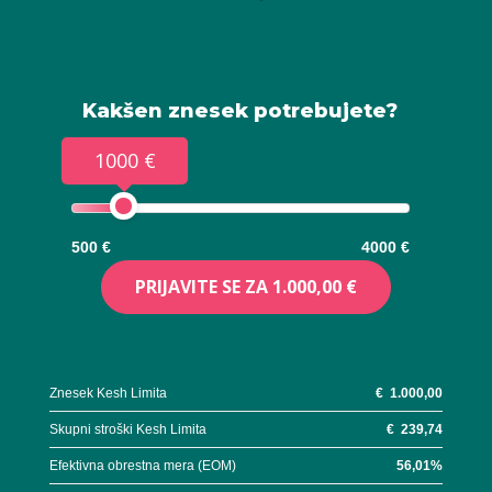
Kakšen znesek potrebujete?
1000 €
500 €
4000 €
PRIJAVITE SE ZA
1.000,00 €
Znesek Kesh Limita
€
1.000,00
Skupni stroški Kesh Limita
€
239,74
Efektivna obrestna mera (EOM)
56,01
%