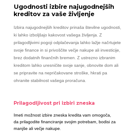
Ugodnosti izbire najugodnejših
kreditov za vaše življenje
Izbira najugodnejših kreditov prinaša številne ugodnosti,
ki lahko izboljšajo kakovost vašega življenja. Z
prilagodljivimi pogoji odplačevanja lahko lažje načrtujete
svoje finance in si privoščite večje nakupe ali investicije,
brez dodatnih finančnih bremen. Z ustrezno izbranim
kreditom lahko uresničite svoje sanje, obnovite dom ali
se pripravite na nepričakovane stroške, hkrati pa
ohranite stabilnost vašega proračuna.
Prilagodljivost pri izbiri zneska
Imeti možnost izbire zneska kredita vam omogoča,
da prilagodite financiranje svojim potrebam, bodisi za
manjše ali večje nakupe.