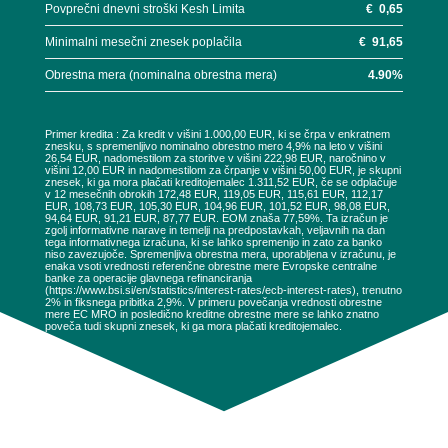
Povprečni dnevni stroški Kesh Limita
€
0,65
Minimalni mesečni znesek poplačila
€
91,65
Obrestna mera (nominalna obrestna mera)
4.90
%
Primer kredita : Za kredit v višini 1.000,00 EUR, ki se črpa v enkratnem
znesku, s spremenljivo nominalno obrestno mero 4,9% na leto v višini
26,54 EUR, nadomestilom za storitve v višini 222,98 EUR, naročnino v
višini 12,00 EUR in nadomestilom za črpanje v višini 50,00 EUR, je skupni
znesek, ki ga mora plačati kreditojemalec 1.311,52 EUR, če se odplačuje
v 12 mesečnih obrokih 172,48 EUR, 119,05 EUR, 115,61 EUR, 112,17
EUR, 108,73 EUR, 105,30 EUR, 104,96 EUR, 101,52 EUR, 98,08 EUR,
94,64 EUR, 91,21 EUR, 87,77 EUR. EOM znaša 77,59%. Ta izračun je
zgolj informativne narave in temelji na predpostavkah, veljavnih na dan
tega informativnega izračuna, ki se lahko spremenijo in zato za banko
niso zavezujoče. Spremenljiva obrestna mera, uporabljena v izračunu, je
enaka vsoti vrednosti referenčne obrestne mere Evropske centralne
banke za operacije glavnega refinanciranja
(https://www.bsi.si/en/statistics/interest-rates/ecb-interest-rates), trenutno
2% in fiksnega pribitka 2,9%. V primeru povečanja vrednosti obrestne
mere EC MRO in posledično kreditne obrestne mere se lahko znatno
poveča tudi skupni znesek, ki ga mora plačati kreditojemalec.