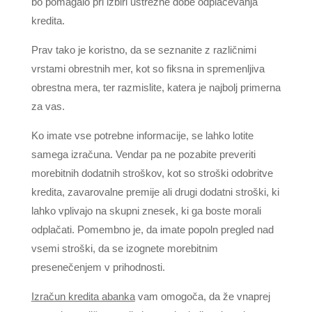
bo pomagalo pri izbiri ustrezne dobe odplačevanja
kredita.
Prav tako je koristno, da se seznanite z različnimi
vrstami obrestnih mer, kot so fiksna in spremenljiva
obrestna mera, ter razmislite, katera je najbolj primerna
za vas.
Ko imate vse potrebne informacije, se lahko lotite
samega izračuna. Vendar pa ne pozabite preveriti
morebitnih dodatnih stroškov, kot so stroški odobritve
kredita, zavarovalne premije ali drugi dodatni stroški, ki
lahko vplivajo na skupni znesek, ki ga boste morali
odplačati. Pomembno je, da imate popoln pregled nad
vsemi stroški, da se izognete morebitnim
presenečenjem v prihodnosti.
Izračun kredita abanka
vam omogoča, da že vnaprej