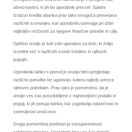
obveznostmi, ki jih bo uporabnik prevzel. Spletni
Izračun kredita abanka prav tako omogoča primerjavo
različnih scenarijev, kar uporabniku pomaga pri izbiri
najboljše možnosti za njegove finančne potrebe in cilje.
Spletno orodje je tudi zelo uporabno za tiste, ki želijo
izvedeti več o različnih vrstah kreditov in njihovih
pogojih.
Uporabniki lahko s pomočjo orodja hitro pregledajo
različne ponudbe ter ugotovijo, katera najbolj ustreza
njihovim potrebam. Prav tako je pomembno, da je
orodje ves čas posodobljeno z najnovejšimi podatki in
pogoji, ki jih ponuja banka, kar zagotavlja natančnost in
zanesljivost izračunov.
Druga pomembna prednost je transparentnost
celotnega procesa. Uporabnik ima ves čas popoln