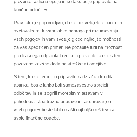
preverite različne opcije in se tako bolje pripravite na
končno odločitev.
Prav tako je priporočljivo, da se posvetujete z bančnim
svetovalcem, ki vam lahko pomaga pri razumevanju
vseh pogojev in vam svetuje glede najboljše možnosti
za vaš specifičen primer. Ne pozabite tudi na možnost
predčasnega odplačila kredita in preverite, ali so s tem
povezane kakšne dodatne stroške ali omejitve.
S tem, ko se temeljito pripravite na Izračun kredita
abanka, boste lahko bolj samozavestno sprejeli
odločitev in se izognili morebitnim težavam v
prihodnosti. Z ustrezno pripravo in razumevanjem
vseh pogojev boste lahko našli najboljšo rešitev za
svoje finančne potrebe.