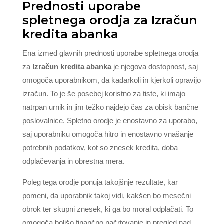
Prednosti uporabe
spletnega orodja za Izračun
kredita abanka
Ena izmed glavnih prednosti uporabe spletnega orodja
za
Izračun kredita abanka
je njegova dostopnost, saj
omogoča uporabnikom, da kadarkoli in kjerkoli opravijo
izračun. To je še posebej koristno za tiste, ki imajo
natrpan urnik in jim težko najdejo čas za obisk bančne
poslovalnice. Spletno orodje je enostavno za uporabo,
saj uporabniku omogoča hitro in enostavno vnašanje
potrebnih podatkov, kot so znesek kredita, doba
odplačevanja in obrestna mera.
Poleg tega orodje ponuja takojšnje rezultate, kar
pomeni, da uporabnik takoj vidi, kakšen bo mesečni
obrok ter skupni znesek, ki ga bo moral odplačati. To
omogoča boljšo finančno načrtovanje in pregled nad