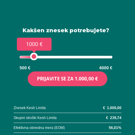
Kakšen znesek potrebujete?
1000 €
500 €
4000 €
PRIJAVITE SE ZA
1.000,00 €
Znesek Kesh Limita
€
1.000,00
Skupni stroški Kesh Limita
€
239,74
Efektivna obrestna mera (EOM)
56,01
%