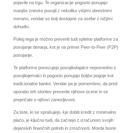
pojavile na trgu. Te organizacije pogosto ponujajo
manjše zneske posojil z nekoliko višjimi obrestnimi
merami, vendar so bolj dostopne za osebe z nižjimi
dohodki.
Poleg tega je možno preveriti tudi spletne platforme za
posojanje denarja, kot je na primer Peer-to-Peer (P2P)
posojanje.
Te platforme povezujejo posojilodajalce neposredno s
posojilojemalci in pogosto ponujajo boljše pogoje kot
tradicionalne banke. Vendar pa je pomembno, da pred
uporabo teh storitev preverite njihove ocene in se
prepričate o njihovi zanesljivosti.
Za tiste, ki se sprašujejo, kje dobiti kredit z minimalno
plačo, je ključno tudi, da začnejo z izračunom svojih
dejanskih finančnih potreb in zmožnosti. Morda boste