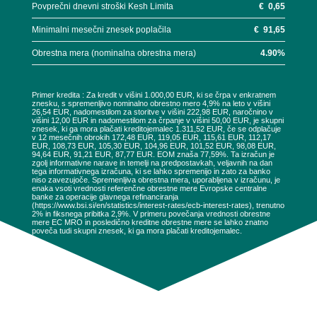
Povprečni dnevni stroški Kesh Limita
€
0,65
Minimalni mesečni znesek poplačila
€
91,65
Obrestna mera (nominalna obrestna mera)
4.90
%
Primer kredita : Za kredit v višini 1.000,00 EUR, ki se črpa v enkratnem
znesku, s spremenljivo nominalno obrestno mero 4,9% na leto v višini
26,54 EUR, nadomestilom za storitve v višini 222,98 EUR, naročnino v
višini 12,00 EUR in nadomestilom za črpanje v višini 50,00 EUR, je skupni
znesek, ki ga mora plačati kreditojemalec 1.311,52 EUR, če se odplačuje
v 12 mesečnih obrokih 172,48 EUR, 119,05 EUR, 115,61 EUR, 112,17
EUR, 108,73 EUR, 105,30 EUR, 104,96 EUR, 101,52 EUR, 98,08 EUR,
94,64 EUR, 91,21 EUR, 87,77 EUR. EOM znaša 77,59%. Ta izračun je
zgolj informativne narave in temelji na predpostavkah, veljavnih na dan
tega informativnega izračuna, ki se lahko spremenijo in zato za banko
niso zavezujoče. Spremenljiva obrestna mera, uporabljena v izračunu, je
enaka vsoti vrednosti referenčne obrestne mere Evropske centralne
banke za operacije glavnega refinanciranja
(https://www.bsi.si/en/statistics/interest-rates/ecb-interest-rates), trenutno
2% in fiksnega pribitka 2,9%. V primeru povečanja vrednosti obrestne
mere EC MRO in posledično kreditne obrestne mere se lahko znatno
poveča tudi skupni znesek, ki ga mora plačati kreditojemalec.