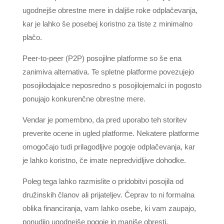
ugodnejše obrestne mere in daljše roke odplačevanja,
kar je lahko še posebej koristno za tiste z minimalno
plačo.
Peer-to-peer (P2P) posojilne platforme so še ena
zanimiva alternativa. Te spletne platforme povezujejo
posojilodajalce neposredno s posojilojemalci in pogosto
ponujajo konkurenčne obrestne mere.
Vendar je pomembno, da pred uporabo teh storitev
preverite ocene in ugled platforme. Nekatere platforme
omogočajo tudi prilagodljive pogoje odplačevanja, kar
je lahko koristno, če imate nepredvidljive dohodke.
Poleg tega lahko razmislite o pridobitvi posojila od
družinskih članov ali prijateljev. Čeprav to ni formalna
oblika financiranja, vam lahko osebe, ki vam zaupajo,
ponudijo ugodnejše pogoje in manjše obresti.