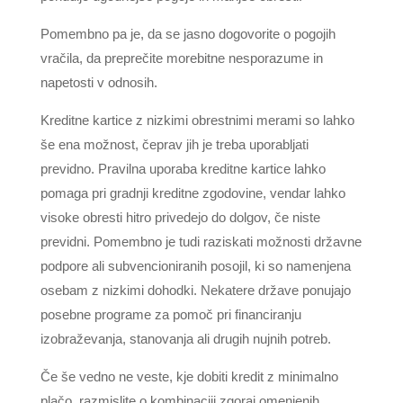
Pomembno pa je, da se jasno dogovorite o pogojih
vračila, da preprečite morebitne nesporazume in
napetosti v odnosih.
Kreditne kartice z nizkimi obrestnimi merami so lahko
še ena možnost, čeprav jih je treba uporabljati
previdno. Pravilna uporaba kreditne kartice lahko
pomaga pri gradnji kreditne zgodovine, vendar lahko
visoke obresti hitro privedejo do dolgov, če niste
previdni. Pomembno je tudi raziskati možnosti državne
podpore ali subvencioniranih posojil, ki so namenjena
osebam z nizkimi dohodki. Nekatere države ponujajo
posebne programe za pomoč pri financiranju
izobraževanja, stanovanja ali drugih nujnih potreb.
Če še vedno ne veste, kje dobiti kredit z minimalno
plačo, razmislite o kombinaciji zgoraj omenjenih