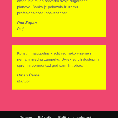
omogućio mi da ostvarim svoje dugoročne
planove. Banka je pokazala izuzetnu
profesionalnost i posvećenost.
Rok Zupan
Ptuj
Koristim najugodniji kredit već neko vrijeme i
nemam nijednu zamjerku. Uvijek su bili dostupni i
spremni pomoći kad god sam ih trebao.
Urban Černe
Maribor
Domov
Piškotki
Politika zasebnosti