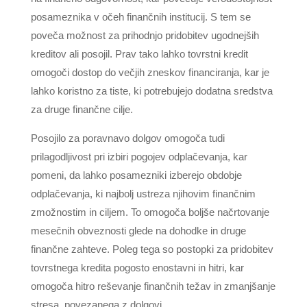
posameznika v očeh finančnih institucij. S tem se
poveča možnost za prihodnjo pridobitev ugodnejših
kreditov ali posojil. Prav tako lahko tovrstni kredit
omogoči dostop do večjih zneskov financiranja, kar je
lahko koristno za tiste, ki potrebujejo dodatna sredstva
za druge finančne cilje.
Posojilo za poravnavo dolgov omogoča tudi
prilagodljivost pri izbiri pogojev odplačevanja, kar
pomeni, da lahko posamezniki izberejo obdobje
odplačevanja, ki najbolj ustreza njihovim finančnim
zmožnostim in ciljem. To omogoča boljše načrtovanje
mesečnih obveznosti glede na dohodke in druge
finančne zahteve. Poleg tega so postopki za pridobitev
tovrstnega kredita pogosto enostavni in hitri, kar
omogoča hitro reševanje finančnih težav in zmanjšanje
stresa, povezanega z dolgovi.