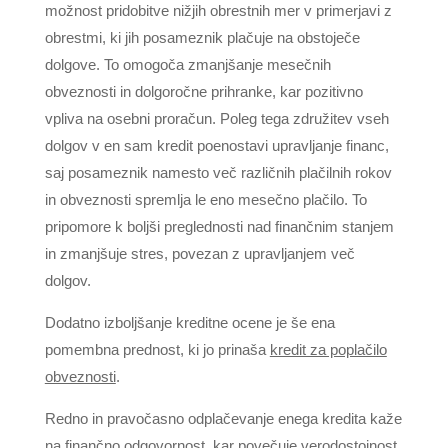
možnost pridobitve nižjih obrestnih mer v primerjavi z
obrestmi, ki jih posameznik plačuje na obstoječe
dolgove. To omogoča zmanjšanje mesečnih
obveznosti in dolgoročne prihranke, kar pozitivno
vpliva na osebni proračun. Poleg tega združitev vseh
dolgov v en sam kredit poenostavi upravljanje financ,
saj posameznik namesto več različnih plačilnih rokov
in obveznosti spremlja le eno mesečno plačilo. To
pripomore k boljši preglednosti nad finančnim stanjem
in zmanjšuje stres, povezan z upravljanjem več
dolgov.
Dodatno izboljšanje kreditne ocene je še ena
pomembna prednost, ki jo prinaša
kredit za poplačilo
obveznosti
.
Redno in pravočasno odplačevanje enega kredita kaže
na finančno odgovornost, kar povečuje verodostojnost