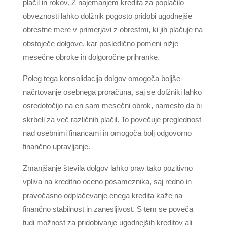
plačil in rokov. Z najemanjem kredita za poplačilo
obveznosti lahko dolžnik pogosto pridobi ugodnejše
obrestne mere v primerjavi z obrestmi, ki jih plačuje na
obstoječe dolgove, kar posledično pomeni nižje
mesečne obroke in dolgoročne prihranke.
Poleg tega konsolidacija dolgov omogoča boljše
načrtovanje osebnega proračuna, saj se dolžniki lahko
osredotočijo na en sam mesečni obrok, namesto da bi
skrbeli za več različnih plačil. To povečuje preglednost
nad osebnimi financami in omogoča bolj odgovorno
finančno upravljanje.
Zmanjšanje števila dolgov lahko prav tako pozitivno
vpliva na kreditno oceno posameznika, saj redno in
pravočasno odplačevanje enega kredita kaže na
finančno stabilnost in zanesljivost. S tem se poveča
tudi možnost za pridobivanje ugodnejših kreditov ali