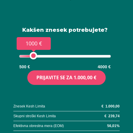
Kakšen znesek potrebujete?
1000 €
500 €
4000 €
PRIJAVITE SE ZA
1.000,00 €
Znesek Kesh Limita
€
1.000,00
Skupni stroški Kesh Limita
€
239,74
Efektivna obrestna mera (EOM)
56,01
%