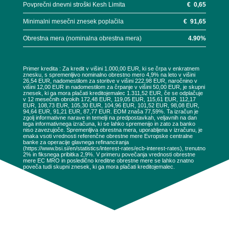
Povprečni dnevni stroški Kesh Limita
€
0,65
Minimalni mesečni znesek poplačila
€
91,65
Obrestna mera (nominalna obrestna mera)
4.90
%
Primer kredita : Za kredit v višini 1.000,00 EUR, ki se črpa v enkratnem
znesku, s spremenljivo nominalno obrestno mero 4,9% na leto v višini
26,54 EUR, nadomestilom za storitve v višini 222,98 EUR, naročnino v
višini 12,00 EUR in nadomestilom za črpanje v višini 50,00 EUR, je skupni
znesek, ki ga mora plačati kreditojemalec 1.311,52 EUR, če se odplačuje
v 12 mesečnih obrokih 172,48 EUR, 119,05 EUR, 115,61 EUR, 112,17
EUR, 108,73 EUR, 105,30 EUR, 104,96 EUR, 101,52 EUR, 98,08 EUR,
94,64 EUR, 91,21 EUR, 87,77 EUR. EOM znaša 77,59%. Ta izračun je
zgolj informativne narave in temelji na predpostavkah, veljavnih na dan
tega informativnega izračuna, ki se lahko spremenijo in zato za banko
niso zavezujoče. Spremenljiva obrestna mera, uporabljena v izračunu, je
enaka vsoti vrednosti referenčne obrestne mere Evropske centralne
banke za operacije glavnega refinanciranja
(https://www.bsi.si/en/statistics/interest-rates/ecb-interest-rates), trenutno
2% in fiksnega pribitka 2,9%. V primeru povečanja vrednosti obrestne
mere EC MRO in posledično kreditne obrestne mere se lahko znatno
poveča tudi skupni znesek, ki ga mora plačati kreditojemalec.