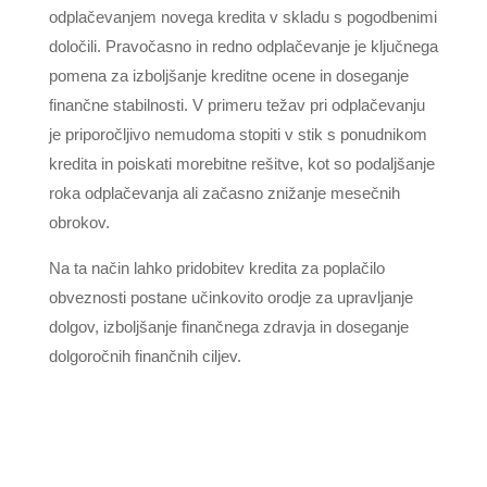
odplačevanjem novega kredita v skladu s pogodbenimi
določili. Pravočasno in redno odplačevanje je ključnega
pomena za izboljšanje kreditne ocene in doseganje
finančne stabilnosti. V primeru težav pri odplačevanju
je priporočljivo nemudoma stopiti v stik s ponudnikom
kredita in poiskati morebitne rešitve, kot so podaljšanje
roka odplačevanja ali začasno znižanje mesečnih
obrokov.
Na ta način lahko pridobitev kredita za poplačilo
obveznosti postane učinkovito orodje za upravljanje
dolgov, izboljšanje finančnega zdravja in doseganje
dolgoročnih finančnih ciljev.