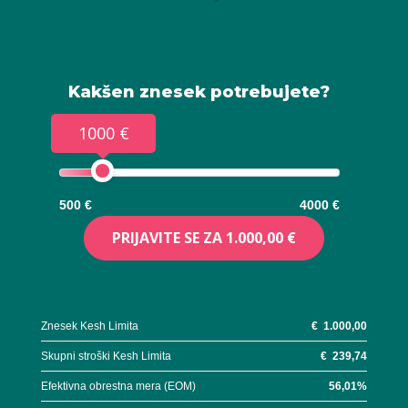
Kakšen znesek potrebujete?
1000 €
500 €
4000 €
PRIJAVITE SE ZA
1.000,00 €
Znesek Kesh Limita
€
1.000,00
Skupni stroški Kesh Limita
€
239,74
Efektivna obrestna mera (EOM)
56,01
%