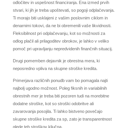
odločitev in uspešnost financiranja. Ena izmed prvih
stvari, ki jih je treba upoštevati, so pogoji odplačevanja.
Ti morajo biti usklajeni z vašim poslovnim ciklom in
denarnimi tokovi, da ne bi obremenili vaše likvidnosti.
Fleksibilnost pri odplačevanju, kot so možnosti za
odlog plačil ali prilagoditev obrokov, je lahko v veliko
pomoč pri upravljanju nepredvidenih finančnih situacij.
Drugi pomemben dejavnik je obrestna mera, ki
neposredno vpliva na skupne stroške kredita.
Primerjava različnih ponudb vam bo pomagala najti
najbolj ugodno možnost. Poleg fiksnih in variabilnih
obrestnih mer je treba biti pozoren tudi na morebitne
dodatne stroške, kot so stroški odobritve ali
zavarovanja posojila. Ti lahko bistveno povečajo
skupne stroške kredita za sp, zato je transparentnost
glede teh stroškov ključna.