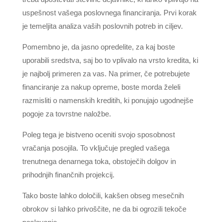
uspešnost vašega poslovnega financiranja. Prvi korak
je temeljita analiza vaših poslovnih potreb in ciljev.
Pomembno je, da jasno opredelite, za kaj boste
uporabili sredstva, saj bo to vplivalo na vrsto kredita, ki
je najbolj primeren za vas. Na primer, če potrebujete
financiranje za nakup opreme, boste morda želeli
razmisliti o namenskih kreditih, ki ponujajo ugodnejše
pogoje za tovrstne naložbe.
Poleg tega je bistveno oceniti svojo sposobnost
vračanja posojila. To vključuje pregled vašega
trenutnega denarnega toka, obstoječih dolgov in
prihodnjih finančnih projekcij.
Tako boste lahko določili, kakšen obseg mesečnih
obrokov si lahko privoščite, ne da bi ogrozili tekoče