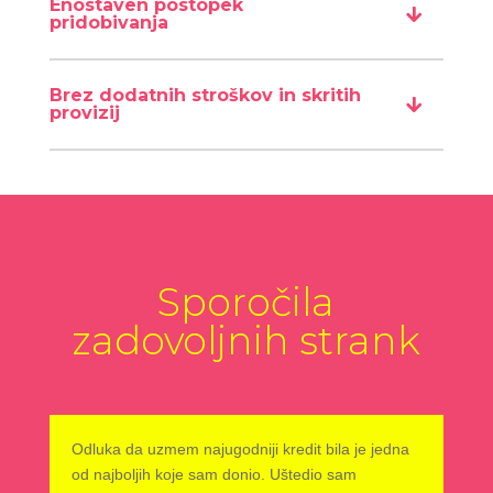
Enostaven postopek
pridobivanja
Brez dodatnih stroškov in skritih
provizij
Sporočila
zadovoljnih strank
Odluka da uzmem najugodniji kredit bila je jedna
od najboljih koje sam donio. Uštedio sam