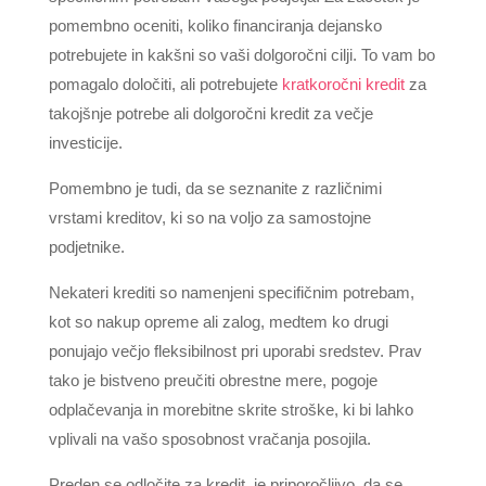
pomembno oceniti, koliko financiranja dejansko
potrebujete in kakšni so vaši dolgoročni cilji. To vam bo
pomagalo določiti, ali potrebujete
kratkoročni kredit
za
takojšnje potrebe ali dolgoročni kredit za večje
investicije.
Pomembno je tudi, da se seznanite z različnimi
vrstami kreditov, ki so na voljo za samostojne
podjetnike.
Nekateri krediti so namenjeni specifičnim potrebam,
kot so nakup opreme ali zalog, medtem ko drugi
ponujajo večjo fleksibilnost pri uporabi sredstev. Prav
tako je bistveno preučiti obrestne mere, pogoje
odplačevanja in morebitne skrite stroške, ki bi lahko
vplivali na vašo sposobnost vračanja posojila.
Preden se odločite za kredit, je priporočljivo, da se