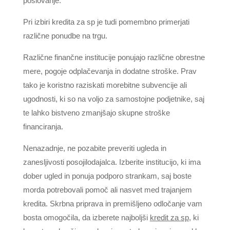
poslovanje.
Pri izbiri kredita za sp je tudi pomembno primerjati
različne ponudbe na trgu.
Različne finančne institucije ponujajo različne obrestne
mere, pogoje odplačevanja in dodatne stroške. Prav
tako je koristno raziskati morebitne subvencije ali
ugodnosti, ki so na voljo za samostojne podjetnike, saj
te lahko bistveno zmanjšajo skupne stroške
financiranja.
Nenazadnje, ne pozabite preveriti ugleda in
zanesljivosti posojilodajalca. Izberite institucijo, ki ima
dober ugled in ponuja podporo strankam, saj boste
morda potrebovali pomoč ali nasvet med trajanjem
kredita. Skrbna priprava in premišljeno odločanje vam
bosta omogočila, da izberete najboljši
kredit za sp
, ki