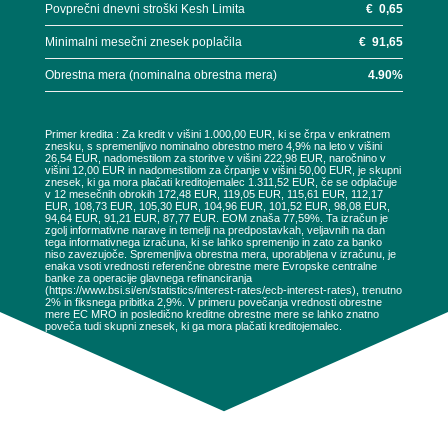
Povprečni dnevni stroški Kesh Limita
€
0,65
Minimalni mesečni znesek poplačila
€
91,65
Obrestna mera (nominalna obrestna mera)
4.90
%
Primer kredita : Za kredit v višini 1.000,00 EUR, ki se črpa v enkratnem
znesku, s spremenljivo nominalno obrestno mero 4,9% na leto v višini
26,54 EUR, nadomestilom za storitve v višini 222,98 EUR, naročnino v
višini 12,00 EUR in nadomestilom za črpanje v višini 50,00 EUR, je skupni
znesek, ki ga mora plačati kreditojemalec 1.311,52 EUR, če se odplačuje
v 12 mesečnih obrokih 172,48 EUR, 119,05 EUR, 115,61 EUR, 112,17
EUR, 108,73 EUR, 105,30 EUR, 104,96 EUR, 101,52 EUR, 98,08 EUR,
94,64 EUR, 91,21 EUR, 87,77 EUR. EOM znaša 77,59%. Ta izračun je
zgolj informativne narave in temelji na predpostavkah, veljavnih na dan
tega informativnega izračuna, ki se lahko spremenijo in zato za banko
niso zavezujoče. Spremenljiva obrestna mera, uporabljena v izračunu, je
enaka vsoti vrednosti referenčne obrestne mere Evropske centralne
banke za operacije glavnega refinanciranja
(https://www.bsi.si/en/statistics/interest-rates/ecb-interest-rates), trenutno
2% in fiksnega pribitka 2,9%. V primeru povečanja vrednosti obrestne
mere EC MRO in posledično kreditne obrestne mere se lahko znatno
poveča tudi skupni znesek, ki ga mora plačati kreditojemalec.