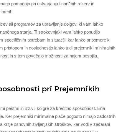
arja pomagajo pri ustvarjanju finančnih rezerv in
rimerih.
lcev ali programov za upravljanje dolgov, ki vam lahko
inančnega stanja. Ti strokovnjaki vam lahko ponudijo
im specifičnim potrebam in situaciji, kar lahko pripomore k
im pristopom in doslednostjo lahko tudi prejemniki minimalnih
nost in s tem povečajo možnosti za najem posojila.
 Sposobnosti pri Prejemnikih
mi pastmi in izzivi, ko gre za kreditno sposobnost. Ena
je. Ker prejemniki minimalne plače pogosto nimajo zadostnih
a kritje osnovnih življenjskih stroškov, kar vodi v začarani