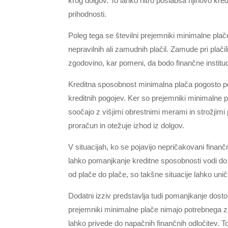
krog dolgov. To lahko hitro poslabša njihovo kred
prihodnosti.
Poleg tega se številni prejemniki minimalne plač
nepravilnih ali zamudnih plačil. Zamude pri plači
zgodovino, kar pomeni, da bodo finančne instituc
Kreditna sposobnost minimalna plača pogosto p
kreditnih pogojev. Ker so prejemniki minimalne p
soočajo z višjimi obrestnimi merami in strožjimi
proračun in otežuje izhod iz dolgov.
V situacijah, ko se pojavijo nepričakovani finančn
lahko pomanjkanje kreditne sposobnosti vodi do 
od plače do plače, so takšne situacije lahko unič
Dodatni izziv predstavlja tudi pomanjkanje dost
prejemniki minimalne plače nimajo potrebnega zna
lahko privede do napačnih finančnih odločitev. T