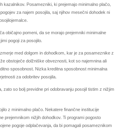
nih kazalnikov. Posamezniki, ki prejemajo minimalno plačo,
 pogojev za najem posojila, saj njihov mesečni dohodek ni
osojilojemalce.
ača običajno pomeni, da se morajo prejemniki minimalne
jimi pogoji za posojilo.
razmerje med dolgom in dohodkom, kar je za posameznike z
 že obstoječe dolžniške obveznosti, kot so najemnina ali
reditno sposobnost. Nizka kreditna sposobnost minimalna
jetnosti za odobritev posojila.
, zato so bolj previdne pri odobravanju posojil tistim z nižjim
ilo z minimalno plačo. Nekatere finančne institucije
ne prejemnikom nižjih dohodkov. Ti programi pogosto
ilagojene pogoje odplačevanja, da bi pomagali posameznikom