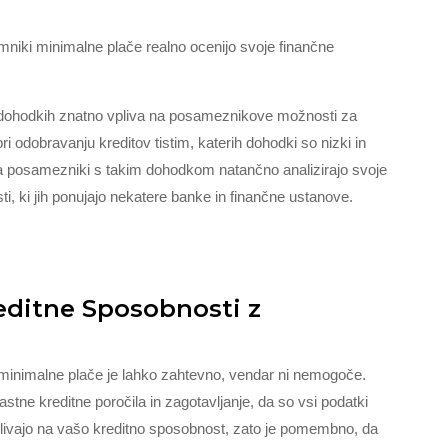
mniki minimalne plače realno ocenijo svoje finančne
ih dohodkih znatno vpliva na posameznikove možnosti za
ri odobravanju kreditov tistim, katerih dohodki so nizki in
a posamezniki s takim dohodkom natančno analizirajo svoje
i, ki jih ponujajo nekatere banke in finančne ustanove.
reditne Sposobnosti z
h minimalne plače je lahko zahtevno, vendar ni nemogoče.
stne kreditne poročila in zagotavljanje, da so vsi podatki
plivajo na vašo kreditno sposobnost, zato je pomembno, da