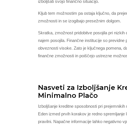
izboljšati svojo finančno situacijo.
Kljub tem možnostim pa ostaja ključno, da preje
zmožnosti in se izogibajo presežnim dolgom.
Skratka, zmožnost pridobitve posojila pri nizk
najem posojila. Finančne institucije so previdne p
obveznosti visoke. Zato je ključnega pomena, d
finančne zmožnosti in poiščejo ustrezne možnost
Nasveti za Izboljšanje K
Minimalno Plačo
Izboljšanje kreditne sposobnosti pri prejemniki
Eden izmed prvih korakov je redno spremljanje la
pravilni. Napačne informacije lahko negativno v