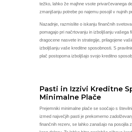
težko, lahko že majhne vsote privarčevanega den
zmanjšanju potrebe po najemu posojil v nujnih p
Nazadnje, razmislite o iskanju finančnih svetova
pomagajo pri načrtovanju in izboljšanju vašega f
dragocene nasvete in strategije, prilagojene vaš
izboljšanju vaše kreditne sposobnosti. S praviln
plač postopoma izboljšajo svojo kreditno sposob
Pasti in Izzivi Kreditne
Minimalne Plače
Prejemniki minimalne plače se soočajo s številni
izmed največjih pasti je prekomerno zadolževan
finančnih rezerv, se lahko zanašajo na posojila z