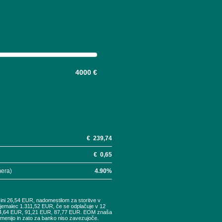
4000 €
€
239,74
€
0,65
mera)
4.90
%
šini 26,54 EUR, nadomestilom za storitve v
tojemalec 1.311,52 EUR, če se odplačuje v 12
94,64 EUR, 91,21 EUR, 87,77 EUR. EOM znaša
remenijo in zato za banko niso zavezujoče.