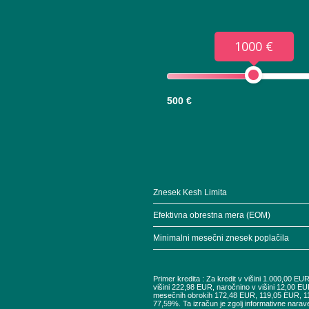
1000 €
500 €
Znesek Kesh Limita
Efektivna obrestna mera (EOM)
Minimalni mesečni znesek poplačila
Primer kredita : Za kredit v višini 1.000,00 E
višini 222,98 EUR, naročnino v višini 12,00 EU
mesečnih obrokih 172,48 EUR, 119,05 EUR, 
77,59%. Ta izračun je zgolj informativne narav