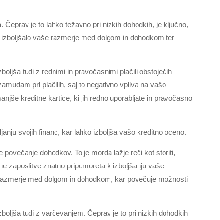
 Čeprav je to lahko težavno pri nizkih dohodkih, je ključno,
to izboljšalo vaše razmerje med dolgom in dohodkom ter
boljša tudi z rednimi in pravočasnimi plačili obstoječih
amudam pri plačilih, saj to negativno vpliva na vašo
anjše kreditne kartice, ki jih redno uporabljate in pravočasno
janju svojih financ, kar lahko izboljša vašo kreditno oceno.
e povečanje dohodkov. To je morda lažje reči kot storiti,
ane zaposlitve znatno pripomoreta k izboljšanju vaše
še razmerje med dolgom in dohodkom, kar povečuje možnosti
boljša tudi z varčevanjem. Čeprav je to pri nizkih dohodkih