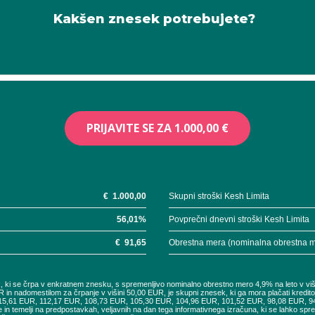
Kakšen znesek potrebujete?
PRIJAVITE SE ZA
1.000,00 €
€
1.000,00
Skupni stroški Kesh Limita
56,01
%
Povprečni dnevni stroški Kesh Limita
€
91,65
Obrestna mera (nominalna obrestna 
UR, ki se črpa v enkratnem znesku, s spremenljivo nominalno obrestno mero 4,9% na leto v vi
R in nadomestilom za črpanje v višini 50,00 EUR, je skupni znesek, ki ga mora plačati kredi
115,61 EUR, 112,17 EUR, 108,73 EUR, 105,30 EUR, 104,96 EUR, 101,52 EUR, 98,08 EUR, 
e in temelji na predpostavkah, veljavnih na dan tega informativnega izračuna, ki se lahko sp