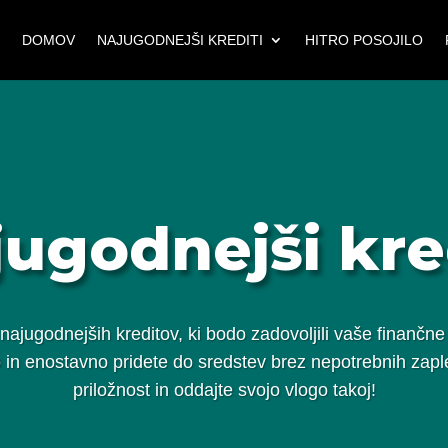
DOMOV
NAJUGODNEJŠI KREDITI
HITRO POSOJILO
ugodnejši kre
jugodnejših kreditov, ki bodo zadovoljili vaše finančne
o in enostavno pridete do sredstev brez nepotrebnih zaplet
priložnost in oddajte svojo vlogo takoj!