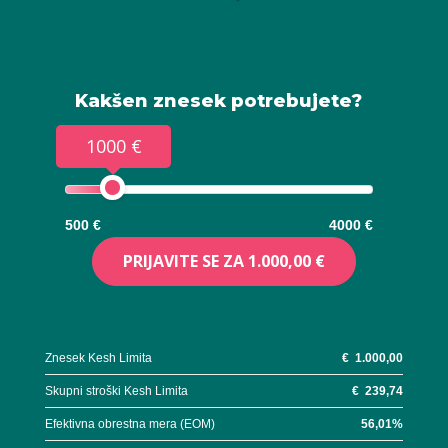
Kakšen znesek potrebujete?
1000 €
500 €
4000 €
PRIJAVITE SE ZA
1.000,00 €
Znesek Kesh Limita
€
1.000,00
Skupni stroški Kesh Limita
€
239,74
Efektivna obrestna mera (EOM)
56,01
%