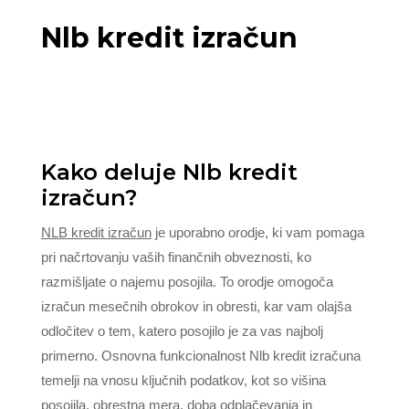
Nlb kredit izračun
Kako deluje Nlb kredit
izračun?
NLB kredit izračun
je uporabno orodje, ki vam pomaga
pri načrtovanju vaših finančnih obveznosti, ko
razmišljate o najemu posojila. To orodje omogoča
izračun mesečnih obrokov in obresti, kar vam olajša
odločitev o tem, katero posojilo je za vas najbolj
primerno. Osnovna funkcionalnost Nlb kredit izračuna
temelji na vnosu ključnih podatkov, kot so višina
posojila, obrestna mera, doba odplačevanja in