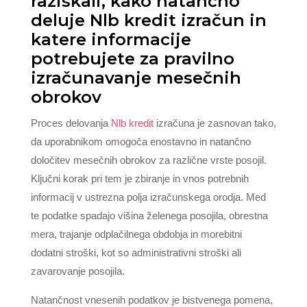
raziskali, kako natančno
deluje Nlb kredit izračun in
katere informacije
potrebujete za pravilno
izračunavanje mesečnih
obrokov
Proces delovanja
Nlb kredit
izračuna je zasnovan tako,
da uporabnikom omogoča enostavno in natančno
določitev mesečnih obrokov za različne vrste posojil.
Ključni korak pri tem je zbiranje in vnos potrebnih
informacij v ustrezna polja izračunskega orodja. Med
te podatke spadajo višina želenega posojila, obrestna
mera, trajanje odplačilnega obdobja in morebitni
dodatni stroški, kot so administrativni stroški ali
zavarovanje posojila.
Natančnost vnesenih podatkov je bistvenega pomena,