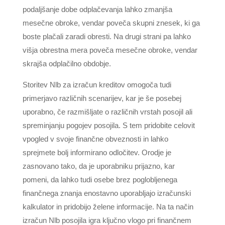
podaljšanje dobe odplačevanja lahko zmanjša
mesečne obroke, vendar poveča skupni znesek, ki ga
boste plačali zaradi obresti. Na drugi strani pa lahko
višja obrestna mera poveča mesečne obroke, vendar
skrajša odplačilno obdobje.
Storitev Nlb za izračun kreditov omogoča tudi
primerjavo različnih scenarijev, kar je še posebej
uporabno, če razmišljate o različnih vrstah posojil ali
spreminjanju pogojev posojila. S tem pridobite celovit
vpogled v svoje finančne obveznosti in lahko
sprejmete bolj informirano odločitev. Orodje je
zasnovano tako, da je uporabniku prijazno, kar
pomeni, da lahko tudi osebe brez poglobljenega
finančnega znanja enostavno uporabljajo izračunski
kalkulator in pridobijo želene informacije. Na ta način
izračun Nlb posojila igra ključno vlogo pri finančnem