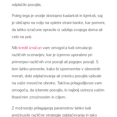
odplačilo posojila.
Poleg tega je orodje dostopno kadarkoli in kjerkoli, saj
je običajno na voljo na spletni strani banke, kar pomeni,
da lahko izračune opravite iz udobja svojega doma ali
celo na poti.
Nlb
kredit izračun
vam omogoča tudi simulacijo
različnih scenarijev, kar je izjemno uporabno pri
primerjavi različnih vrst posojil ali pogojev posojil. S
tem lahko preverite, kako bi spremembe v obrestnih
merah, dobi odplačevanja ali znesku posojila vplivale
na vaše mesečne obroke. Takšna prilagodljivost vam
omogoča, da izberete posojilo, ki najbolj ustreza vašim
finančnim zmožnostim in ciljem.
Z možnostjo prilagajanja parametrov lahko tudi
preizkusite različne strategije odplačevanja in tako