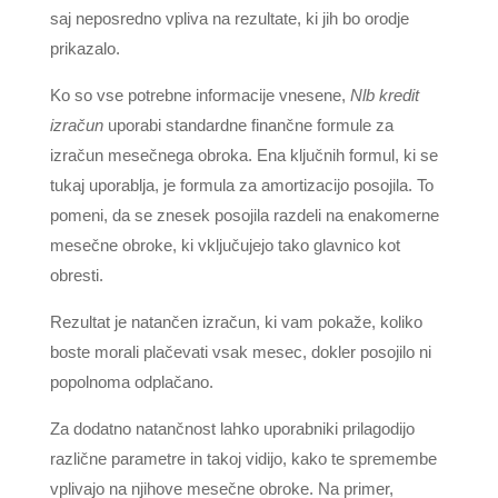
saj neposredno vpliva na rezultate, ki jih bo orodje
prikazalo.
Ko so vse potrebne informacije vnesene,
Nlb kredit
izračun
uporabi standardne finančne formule za
izračun mesečnega obroka. Ena ključnih formul, ki se
tukaj uporablja, je formula za amortizacijo posojila. To
pomeni, da se znesek posojila razdeli na enakomerne
mesečne obroke, ki vključujejo tako glavnico kot
obresti.
Rezultat je natančen izračun, ki vam pokaže, koliko
boste morali plačevati vsak mesec, dokler posojilo ni
popolnoma odplačano.
Za dodatno natančnost lahko uporabniki prilagodijo
različne parametre in takoj vidijo, kako te spremembe
vplivajo na njihove mesečne obroke. Na primer,