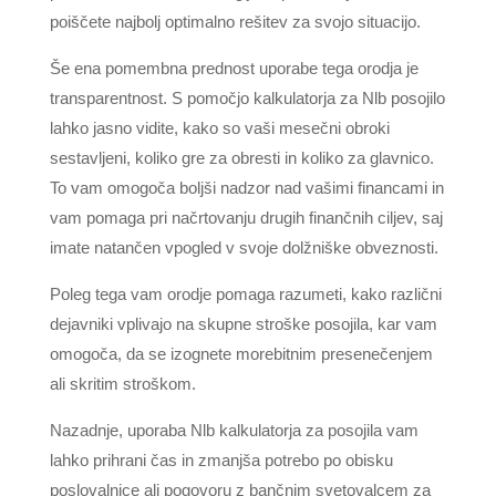
poiščete najbolj optimalno rešitev za svojo situacijo.
Še ena pomembna prednost uporabe tega orodja je
transparentnost. S pomočjo kalkulatorja za Nlb posojilo
lahko jasno vidite, kako so vaši mesečni obroki
sestavljeni, koliko gre za obresti in koliko za glavnico.
To vam omogoča boljši nadzor nad vašimi financami in
vam pomaga pri načrtovanju drugih finančnih ciljev, saj
imate natančen vpogled v svoje dolžniške obveznosti.
Poleg tega vam orodje pomaga razumeti, kako različni
dejavniki vplivajo na skupne stroške posojila, kar vam
omogoča, da se izognete morebitnim presenečenjem
ali skritim stroškom.
Nazadnje, uporaba Nlb kalkulatorja za posojila vam
lahko prihrani čas in zmanjša potrebo po obisku
poslovalnice ali pogovoru z bančnim svetovalcem za