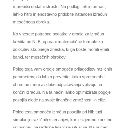
morebitni dodatni stroški. Na podlagi teh informacij
lahko hitro in enostavno pridobite natančen izračun
mesečnega obroka.
Ko vnesete potrebne podatke v orodje za izračun
kredita pri NLB, uporabi matematične formule za
določitev skupnega zneska, ki ga boste morali vrniti
banki, ter mesečnih obrokov.
Poleg tega vam orodje omogoča prilagoditev različnih
parametrov, da lahko preverite, kako spremembe
obrestne mere ali dobe odplačevanja vplivajo na
končni izračun. Na ta način lahko optimizirate pogoje
posojila glede na svoje finančne zmožnosti in cilje.
Poleg tega omogoča izračun posojila pri Nlb tudi
simulacijo različnih scenarijev, kar je izjemno koristno
pri pripravi na različne finančne situacije. Na primer,