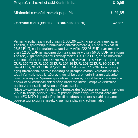
Povprečni dnevni stroški Kesh Limita
€
0,65
Minimalni mesečni znesek poplačila
€
91,65
Obrestna mera (nominalna obrestna mera)
4.90
%
Primer kredita : Za kredit v višini 1.000,00 EUR, ki se črpa v enkratnem
znesku, s spremenljivo nominalno obrestno mero 4,9% na leto v višini
26,54 EUR, nadomestilom za storitve v višini 222,98 EUR, naročnino v
višini 12,00 EUR in nadomestilom za črpanje v višini 50,00 EUR, je skupni
znesek, ki ga mora plačati kreditojemalec 1.311,52 EUR, če se odplačuje
v 12 mesečnih obrokih 172,48 EUR, 119,05 EUR, 115,61 EUR, 112,17
EUR, 108,73 EUR, 105,30 EUR, 104,96 EUR, 101,52 EUR, 98,08 EUR,
94,64 EUR, 91,21 EUR, 87,77 EUR. EOM znaša 77,59%. Ta izračun je
zgolj informativne narave in temelji na predpostavkah, veljavnih na dan
tega informativnega izračuna, ki se lahko spremenijo in zato za banko
niso zavezujoče. Spremenljiva obrestna mera, uporabljena v izračunu, je
enaka vsoti vrednosti referenčne obrestne mere Evropske centralne
banke za operacije glavnega refinanciranja
(https://www.bsi.si/en/statistics/interest-rates/ecb-interest-rates), trenutno
2% in fiksnega pribitka 2,9%. V primeru povečanja vrednosti obrestne
mere EC MRO in posledično kreditne obrestne mere se lahko znatno
poveča tudi skupni znesek, ki ga mora plačati kreditojemalec.