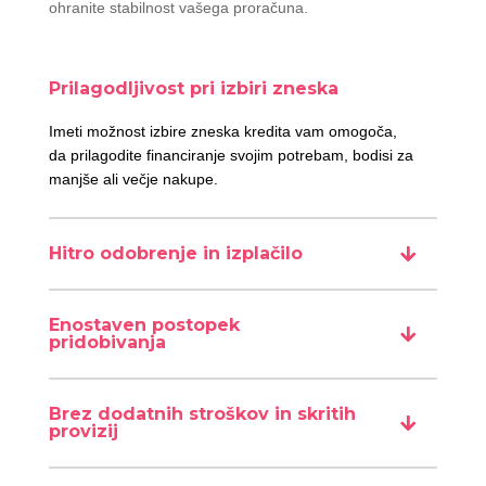
ohranite stabilnost vašega proračuna.
Prilagodljivost pri izbiri zneska
Imeti možnost izbire zneska kredita vam omogoča,
da prilagodite financiranje svojim potrebam, bodisi za
manjše ali večje nakupe.
Hitro odobrenje in izplačilo
Enostaven postopek
pridobivanja
Brez dodatnih stroškov in skritih
provizij