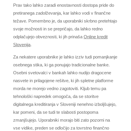
Prav tako lahko zaradi enostavnosti dostopa pride do
pretiranega zadolževanja, kar lahko vodi v finančne
težave. Pomembno je, da uporabniki skrbno pretehtajo
svoje možnosti in se prepričajo, da lahko redno
odplačujejo obveznosti, ki jih prinaša
Online kredit
Slovenija
.
Za nekatere uporabnike je lahko izziv tudi pomanjkanje
osebnega stika, ki ga ponujajo tradicionalne banke.
Osebni svetovalci v bankah lahko nudijo dragocene
nasvete in prilagojene rešitve, ki jih spletne platforme
morda ne morejo vedno zagotoviti. Kljub temu pa
tehnološki napredek omogoča, da se storitve
digitalnega kreditiranja v Sloveniji nenehno izboljšujejo,
kar pomeni, da se tudi te slabosti postopoma
zmanjšujejo. Uporabniki morajo biti zato pozorni na
vse vidike, preden se odločijo za tovrstno finančno