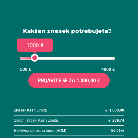
Kakšen znesek potrebujete?
1000 €
500 €
4000 €
PRIJAVITE SE ZA
1.000,00 €
Znesek Kesh Limita
€
1.000,00
Skupni stroški Kesh Limita
€
239,74
Efektivna obrestna mera (EOM)
56,01
%