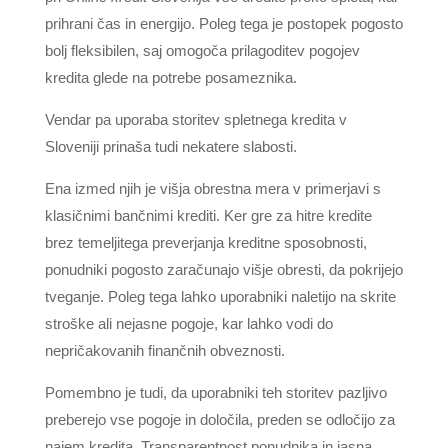
prihrani čas in energijo. Poleg tega je postopek pogosto
bolj fleksibilen, saj omogoča prilagoditev pogojev
kredita glede na potrebe posameznika.
Vendar pa uporaba storitev spletnega kredita v
Sloveniji prinaša tudi nekatere slabosti.
Ena izmed njih je višja obrestna mera v primerjavi s
klasičnimi bančnimi krediti. Ker gre za hitre kredite
brez temeljitega preverjanja kreditne sposobnosti,
ponudniki pogosto zaračunajo višje obresti, da pokrijejo
tveganje. Poleg tega lahko uporabniki naletijo na skrite
stroške ali nejasne pogoje, kar lahko vodi do
nepričakovanih finančnih obveznosti.
Pomembno je tudi, da uporabniki teh storitev pazljivo
preberejo vse pogoje in določila, preden se odločijo za
najem kredita. Transparentnost ponudnika in jasna