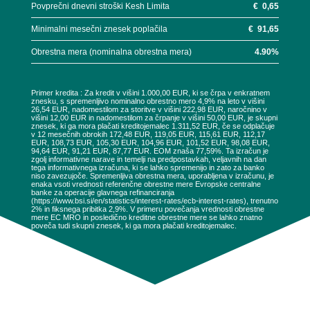
Povprečni dnevni stroški Kesh Limita
€
0,65
Minimalni mesečni znesek poplačila
€
91,65
Obrestna mera (nominalna obrestna mera)
4.90
%
Primer kredita : Za kredit v višini 1.000,00 EUR, ki se črpa v enkratnem
znesku, s spremenljivo nominalno obrestno mero 4,9% na leto v višini
26,54 EUR, nadomestilom za storitve v višini 222,98 EUR, naročnino v
višini 12,00 EUR in nadomestilom za črpanje v višini 50,00 EUR, je skupni
znesek, ki ga mora plačati kreditojemalec 1.311,52 EUR, če se odplačuje
v 12 mesečnih obrokih 172,48 EUR, 119,05 EUR, 115,61 EUR, 112,17
EUR, 108,73 EUR, 105,30 EUR, 104,96 EUR, 101,52 EUR, 98,08 EUR,
94,64 EUR, 91,21 EUR, 87,77 EUR. EOM znaša 77,59%. Ta izračun je
zgolj informativne narave in temelji na predpostavkah, veljavnih na dan
tega informativnega izračuna, ki se lahko spremenijo in zato za banko
niso zavezujoče. Spremenljiva obrestna mera, uporabljena v izračunu, je
enaka vsoti vrednosti referenčne obrestne mere Evropske centralne
banke za operacije glavnega refinanciranja
(https://www.bsi.si/en/statistics/interest-rates/ecb-interest-rates), trenutno
2% in fiksnega pribitka 2,9%. V primeru povečanja vrednosti obrestne
mere EC MRO in posledično kreditne obrestne mere se lahko znatno
poveča tudi skupni znesek, ki ga mora plačati kreditojemalec.