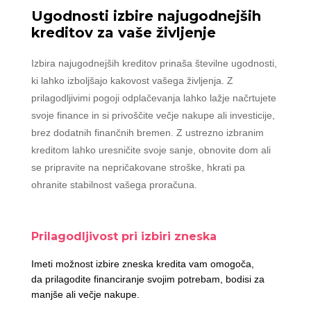
Ugodnosti izbire najugodnejših
kreditov za vaše življenje
Izbira najugodnejših kreditov prinaša številne ugodnosti,
ki lahko izboljšajo kakovost vašega življenja. Z
prilagodljivimi pogoji odplačevanja lahko lažje načrtujete
svoje finance in si privoščite večje nakupe ali investicije,
brez dodatnih finančnih bremen. Z ustrezno izbranim
kreditom lahko uresničite svoje sanje, obnovite dom ali
se pripravite na nepričakovane stroške, hkrati pa
ohranite stabilnost vašega proračuna.
Prilagodljivost pri izbiri zneska
Imeti možnost izbire zneska kredita vam omogoča,
da prilagodite financiranje svojim potrebam, bodisi za
manjše ali večje nakupe.