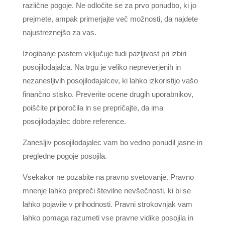
različne pogoje. Ne odločite se za prvo ponudbo, ki jo
prejmete, ampak primerjajte več možnosti, da najdete
najustreznejšo za vas.
Izogibanje pastem vključuje tudi pazljivost pri izbiri
posojilodajalca. Na trgu je veliko nepreverjenih in
nezanesljivih posojilodajalcev, ki lahko izkoristijo vašo
finančno stisko. Preverite ocene drugih uporabnikov,
poiščite priporočila in se prepričajte, da ima
posojilodajalec dobre reference.
Zanesljiv posojilodajalec vam bo vedno ponudil jasne in
pregledne pogoje posojila.
Vsekakor ne pozabite na pravno svetovanje. Pravno
mnenje lahko prepreči številne nevšečnosti, ki bi se
lahko pojavile v prihodnosti. Pravni strokovnjak vam
lahko pomaga razumeti vse pravne vidike posojila in