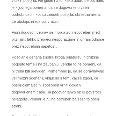
vidikih posojila. Ne glede na to, kako dobro se poznate,
je ključnega pomena, da se dogovorite o vseh
podrobnostih, kot so znesek posojila, obrestna mera,
če obstaja, in roki za vračilo.
Pisni dogovor, čeprav se morda zdi nepotreben med
bližnjimi, lahko prepreči nesporazume in ohrani odnose
brez nepotrebnih napetosti.
Posojanje denarja znotraj kroga prijateljev in družine
pogosto temelji na zaupanju, vendar to ne pomeni, da
ni treba biti previden. Pomembno je, da se obravnavajo
vsi možni scenariji, vključno s tem, kaj se zgodi, če
posojilojemalec ni sposoben vrniti dolga v
dogovorjenem času. Ta pogovor lahko sicer povzroči
nelagodje, vendar je nujno potreben za zaščito obeh
strani.