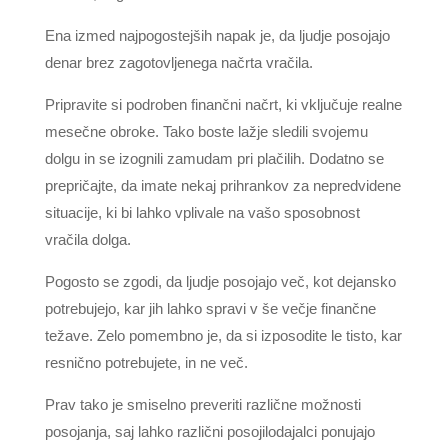
Ena izmed najpogostejših napak je, da ljudje posojajo
denar brez zagotovljenega načrta vračila.
Pripravite si podroben finančni načrt, ki vključuje realne
mesečne obroke. Tako boste lažje sledili svojemu
dolgu in se izognili zamudam pri plačilih. Dodatno se
prepričajte, da imate nekaj prihrankov za nepredvidene
situacije, ki bi lahko vplivale na vašo sposobnost
vračila dolga.
Pogosto se zgodi, da ljudje posojajo več, kot dejansko
potrebujejo, kar jih lahko spravi v še večje finančne
težave. Zelo pomembno je, da si izposodite le tisto, kar
resnično potrebujete, in ne več.
Prav tako je smiselno preveriti različne možnosti
posojanja, saj lahko različni posojilodajalci ponujajo