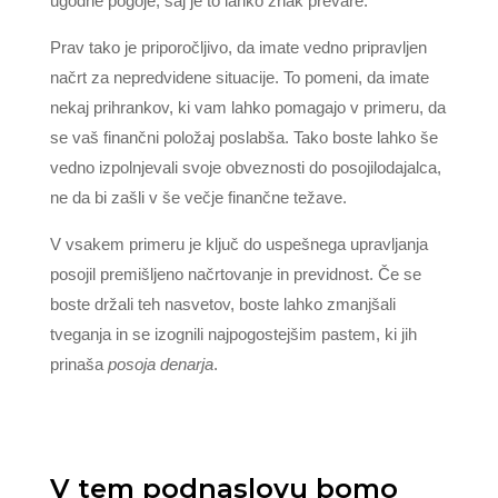
ugodne pogoje, saj je to lahko znak prevare.
Prav tako je priporočljivo, da imate vedno pripravljen
načrt za nepredvidene situacije. To pomeni, da imate
nekaj prihrankov, ki vam lahko pomagajo v primeru, da
se vaš finančni položaj poslabša. Tako boste lahko še
vedno izpolnjevali svoje obveznosti do posojilodajalca,
ne da bi zašli v še večje finančne težave.
V vsakem primeru je ključ do uspešnega upravljanja
posojil premišljeno načrtovanje in previdnost. Če se
boste držali teh nasvetov, boste lahko zmanjšali
tveganja in se izognili najpogostejšim pastem, ki jih
prinaša
posoja denarja
.
V tem podnaslovu bomo