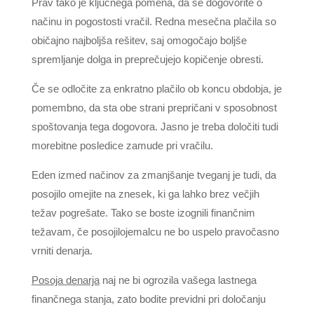
Prav tako je ključnega pomena, da se dogovorite o
načinu in pogostosti vračil. Redna mesečna plačila so
običajno najboljša rešitev, saj omogočajo boljše
spremljanje dolga in preprečujejo kopičenje obresti.
Če se odločite za enkratno plačilo ob koncu obdobja, je
pomembno, da sta obe strani prepričani v sposobnost
spoštovanja tega dogovora. Jasno je treba določiti tudi
morebitne posledice zamude pri vračilu.
Eden izmed načinov za zmanjšanje tveganj je tudi, da
posojilo omejite na znesek, ki ga lahko brez večjih
težav pogrešate. Tako se boste izognili finančnim
težavam, če posojilojemalcu ne bo uspelo pravočasno
vrniti denarja.
Posoja denarja
naj ne bi ogrozila vašega lastnega
finančnega stanja, zato bodite previdni pri določanju