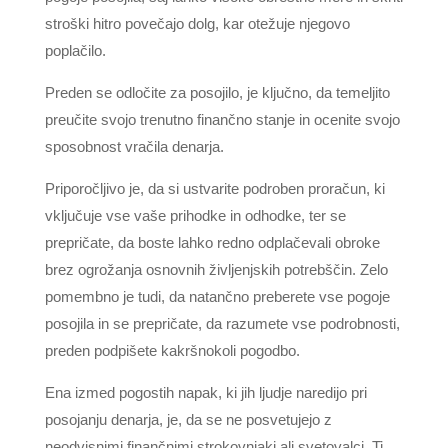
stroški hitro povečajo dolg, kar otežuje njegovo
poplačilo.
Preden se odločite za posojilo, je ključno, da temeljito
preučite svojo trenutno finančno stanje in ocenite svojo
sposobnost vračila denarja.
Priporočljivo je, da si ustvarite podroben proračun, ki
vključuje vse vaše prihodke in odhodke, ter se
prepričate, da boste lahko redno odplačevali obroke
brez ogrožanja osnovnih življenjskih potrebščin. Zelo
pomembno je tudi, da natančno preberete vse pogoje
posojila in se prepričate, da razumete vse podrobnosti,
preden podpišete kakršnokoli pogodbo.
Ena izmed pogostih napak, ki jih ljudje naredijo pri
posojanju denarja, je, da se ne posvetujejo z
neodvisnimi finančnimi strokovnjaki ali svetovalci. Ti