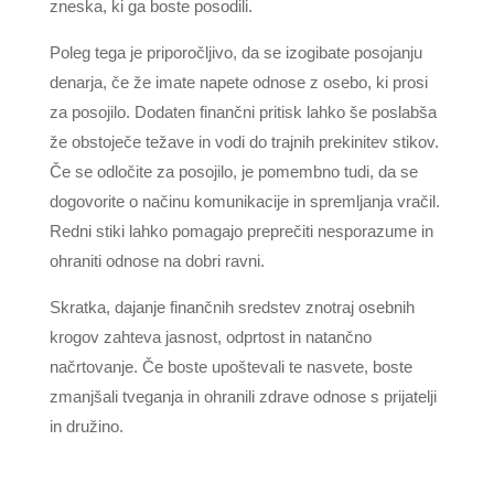
zneska, ki ga boste posodili.
Poleg tega je priporočljivo, da se izogibate posojanju
denarja, če že imate napete odnose z osebo, ki prosi
za posojilo. Dodaten finančni pritisk lahko še poslabša
že obstoječe težave in vodi do trajnih prekinitev stikov.
Če se odločite za posojilo, je pomembno tudi, da se
dogovorite o načinu komunikacije in spremljanja vračil.
Redni stiki lahko pomagajo preprečiti nesporazume in
ohraniti odnose na dobri ravni.
Skratka, dajanje finančnih sredstev znotraj osebnih
krogov zahteva jasnost, odprtost in natančno
načrtovanje. Če boste upoštevali te nasvete, boste
zmanjšali tveganja in ohranili zdrave odnose s prijatelji
in družino.