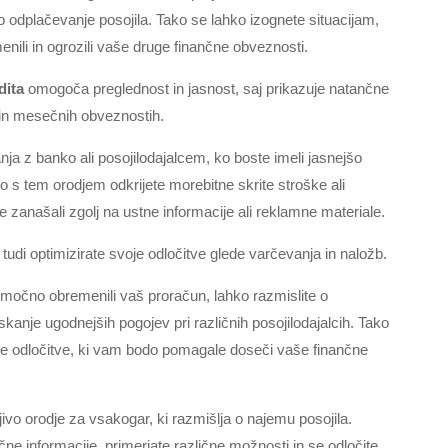
čno odplačevanje posojila. Tako se lahko izognete situacijam,
nili in ogrozili vaše druge finančne obveznosti.
dita
omogoča preglednost in jasnost, saj prikazuje natančne
 in mesečnih obveznostih.
nja z banko ali posojilodajalcem, ko boste imeli jasnejšo
ko s tem orodjem odkrijete morebitne skrite stroške ali
se zanašali zgolj na ustne informacije ali reklamne materiale.
tudi optimizirate svoje odločitve glede varčevanja in naložb.
ta močno obremenili vaš proračun, lahko razmislite o
 iskanje ugodnejših pogojev pri različnih posojilodajalcih. Tako
jene odločitve, ki vam bodo pomagale doseči vaše finančne
jivo orodje za vsakogar, ki razmišlja o najemu posojila.
 informacije, primerjate različne možnosti in se odločite