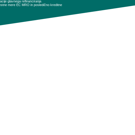
cije glavnega refinanciranja
obrestne mere EC MRO in posledično kreditne