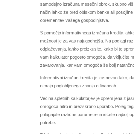
samodejno izračuna mesečni obrok, skupno višino 
način lahko že pred obiskom banke ali posojilne 
obremenitev vašega gospodinjstva.
S pomočjo informativnega izračuna kredita lahko 
možnost je za vas najugodnejša. Na podlagi raz
odplačevanja, lahko preizkusite, kako bi te sp
vam kalkulator pogosto omogoča, da vključite mor
zavarovanja, kar vam omogoča še bolj natančno
Informativni izračun kredita je zasnovan tako, da
nimajo poglobljenega znanja o financah.
Večina spletnih kalkulatorjev je opremljena z ja
omogoča hitro in brezskrbno uporabo. Poleg teg
prilagajate različne parametre in iščete najbolj 
potrebe.