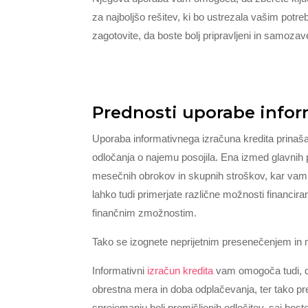
za najboljšo rešitev, ki bo ustrezala vašim pot
zagotovite, da boste bolj pripravljeni in samoza
Prednosti uporabe infor
Uporaba informativnega izračuna kredita prinaša
odločanja o najemu posojila. Ena izmed glavnih
mesečnih obrokov in skupnih stroškov, kar vam
lahko tudi primerjate različne možnosti financiran
finančnim zmožnostim.
Tako se izognete neprijetnim presenečenjem in 
Informativni
izračun kredita
vam omogoča tudi, da 
obrestna mera in doba odplačevanja, ter tako pr
sprejemanju bolj premišljenih odločitev, saj bo