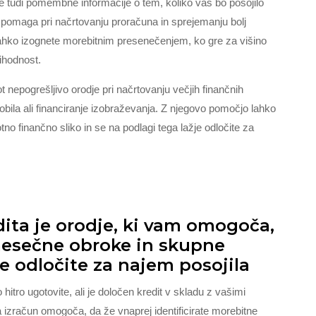
te tudi pomembne informacije o tem, koliko vas bo posojilo
 pomaga pri načrtovanju proračuna in sprejemanju bolj
 lahko izognete morebitnim presenečenjem, ko gre za višino
rihodnost.
 nepogrešljivo orodje pri načrtovanju večjih finančnih
ila ali financiranje izobraževanja. Z njegovo pomočjo lahko
otno finančno sliko in se na podlagi tega lažje odločite za
dita je orodje, ki vam omogoča,
esečne obroke in skupne
se odločite za najem posojila
itro ugotovite, ali je določen kredit v skladu z vašimi
a izračun omogoča, da že vnaprej identificirate morebitne