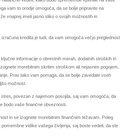
ga vam to orodje omogoča, da se bolje pripravite na
 že vnaprej imeli jasno sliko o svojih možnostih in
izračuna kredita je tudi, da vam omogoča večjo preglednost
 ključne informacije o obrestnih merah, dodatnih stroških in
 izognete morebitnim skritim stroškom ali nejasnim pogojem,
 stanje. Prav tako vam pomaga, da se bolje zavedate vseh
oljšo možnost.
e stres, povezan z najemom posojila, saj vam omogoča, da
ne bodo vaše finančne obveznosti.
odnost in se izognete morebitnim finančnim težavam. Poleg
pomembne vidike vašega življenja, saj boste vedeli, da ste