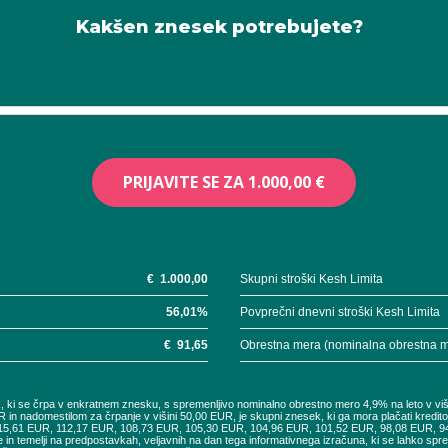
Kakšen znesek potrebujete?
PRIJAVITE SE ZA
1.000,00 €
€
1.000,00
Skupni stroški Kesh Limita
56,01
%
Povprečni dnevni stroški Kesh Limita
€
91,65
Obrestna mera (nominalna obrestna 
UR, ki se črpa v enkratnem znesku, s spremenljivo nominalno obrestno mero 4,9% na leto v vi
R in nadomestilom za črpanje v višini 50,00 EUR, je skupni znesek, ki ga mora plačati kredi
115,61 EUR, 112,17 EUR, 108,73 EUR, 105,30 EUR, 104,96 EUR, 101,52 EUR, 98,08 EUR, 
e in temelji na predpostavkah, veljavnih na dan tega informativnega izračuna, ki se lahko sp