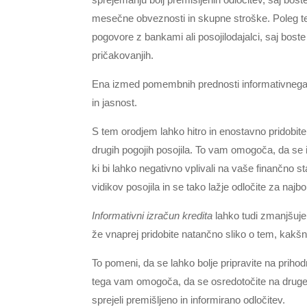
mesečne obveznosti in skupne stroške. Poleg te
pogovore z bankami ali posojilodajalci, saj boste
pričakovanjih.
Ena izmed pomembnih prednosti informativnega 
in jasnost.
S tem orodjem lahko hitro in enostavno pridobite
drugih pogojih posojila. To vam omogoča, da se
ki bi lahko negativno vplivali na vaše finančno
vidikov posojila in se tako lažje odločite za najb
Informativni izračun kredita
lahko tudi zmanjšuj
že vnaprej pridobite natančno sliko o tem, kakš
To pomeni, da se lahko bolje pripravite na prih
tega vam omogoča, da se osredotočite na druge 
sprejeli premišljeno in informirano odločitev.