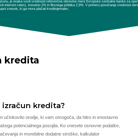
ačunu, je enaka vsoti vrednosti referenčne obrestne mere Evropske centralne banke za opera
es/ecb-interest-rates), trenutno 2% in fiksnega pribitka 2,9%. V primeru povečanja vrednosti 
pni znesek, ki ga mora plačati kreditojemalec.
n kredita
 izračun kredita?
in učinkovito orodje, ki vam omogoča, da hitro in enostavno
 vašega potencialnega posojila. Ko vnesete osnovne podatke,
ačevanja in morebitne dodatne stroške, kalkulator