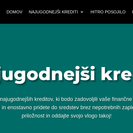
DOMOV
NAJUGODNEJŠI KREDITI
HITRO POSOJILO
ugodnejši kre
jugodnejših kreditov, ki bodo zadovoljili vaše finančne
o in enostavno pridete do sredstev brez nepotrebnih zaplet
priložnost in oddajte svojo vlogo takoj!