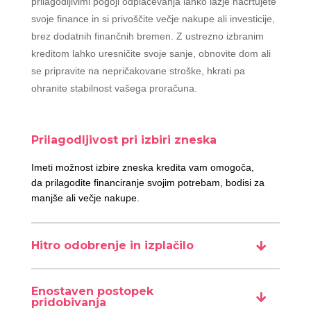
prilagodljivimi pogoji odplačevanja lahko lažje načrtujete
svoje finance in si privoščite večje nakupe ali investicije,
brez dodatnih finančnih bremen. Z ustrezno izbranim
kreditom lahko uresničite svoje sanje, obnovite dom ali
se pripravite na nepričakovane stroške, hkrati pa
ohranite stabilnost vašega proračuna.
Prilagodljivost pri izbiri zneska
Imeti možnost izbire zneska kredita vam omogoča,
da prilagodite financiranje svojim potrebam, bodisi za
manjše ali večje nakupe.
Hitro odobrenje in izplačilo
Enostaven postopek
pridobivanja