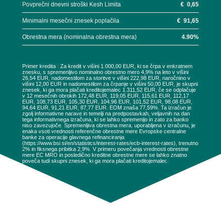
Povprečni dnevni stroški Kesh Limita
€
0,65
Minimalni mesečni znesek poplačila
€
91,65
Obrestna mera (nominalna obrestna mera)
4.90
%
Primer kredita : Za kredit v višini 1.000,00 EUR, ki se črpa v enkratnem
znesku, s spremenljivo nominalno obrestno mero 4,9% na leto v višini
26,54 EUR, nadomestilom za storitve v višini 222,98 EUR, naročnino v
višini 12,00 EUR in nadomestilom za črpanje v višini 50,00 EUR, je skupni
znesek, ki ga mora plačati kreditojemalec 1.311,52 EUR, če se odplačuje
v 12 mesečnih obrokih 172,48 EUR, 119,05 EUR, 115,61 EUR, 112,17
EUR, 108,73 EUR, 105,30 EUR, 104,96 EUR, 101,52 EUR, 98,08 EUR,
94,64 EUR, 91,21 EUR, 87,77 EUR. EOM znaša 77,59%. Ta izračun je
zgolj informativne narave in temelji na predpostavkah, veljavnih na dan
tega informativnega izračuna, ki se lahko spremenijo in zato za banko
niso zavezujoče. Spremenljiva obrestna mera, uporabljena v izračunu, je
enaka vsoti vrednosti referenčne obrestne mere Evropske centralne
banke za operacije glavnega refinanciranja
(https://www.bsi.si/en/statistics/interest-rates/ecb-interest-rates), trenutno
2% in fiksnega pribitka 2,9%. V primeru povečanja vrednosti obrestne
mere EC MRO in posledično kreditne obrestne mere se lahko znatno
poveča tudi skupni znesek, ki ga mora plačati kreditojemalec.