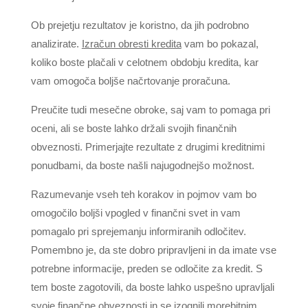
Ob prejetju rezultatov je koristno, da jih podrobno
analizirate.
Izračun obresti kredita
vam bo pokazal,
koliko boste plačali v celotnem obdobju kredita, kar
vam omogoča boljše načrtovanje proračuna.
Preučite tudi mesečne obroke, saj vam to pomaga pri
oceni, ali se boste lahko držali svojih finančnih
obveznosti. Primerjajte rezultate z drugimi kreditnimi
ponudbami, da boste našli najugodnejšo možnost.
Razumevanje vseh teh korakov in pojmov vam bo
omogočilo boljši vpogled v finančni svet in vam
pomagalo pri sprejemanju informiranih odločitev.
Pomembno je, da ste dobro pripravljeni in da imate vse
potrebne informacije, preden se odločite za kredit. S
tem boste zagotovili, da boste lahko uspešno upravljali
svoje finančne obveznosti in se izognili morebitnim