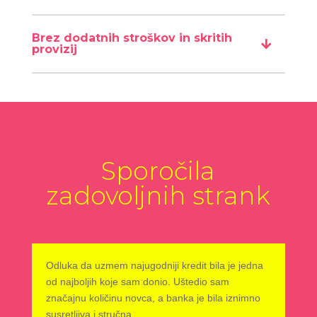
Brez dodatnih stroškov in skritih
provizij
Sporočila
zadovoljnih strank
Odluka da uzmem najugodniji kredit bila je jedna
od najboljih koje sam donio. Uštedio sam
značajnu količinu novca, a banka je bila iznimno
susretljiva i stručna.