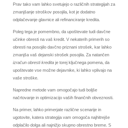
Prav tako vam lahko svetujejo o različnih strategijah za
zmanjšanje stroškov posojila, kot je dodatno
odplačevanje glavnice ali refinanciranje kredita.
Poleg tega je pomembno, da upoštevate tudi davčne
učinke obresti na vaš kredit. V nekaterih primerih so
obresti na posojilo davčno priznani strošek, kar lahko
zmanjša vaš dejanski strošek posojila. Za natančen
izračun obresti kredita
je torej ključnega pomena, da
upoštevate vse možne dejavnike, ki lahko vplivajo na
vaše stroške.
Napredne metode vam omogočajo tudi boljše
načrtovanje in optimizacijo vaših finančnih obveznosti.
Na primer, lahko primerjate različne scenarije in
ugotovite, katera strategija vam omogoča najhitrejše
odplačilo dolga ali najnižjo skupno obrestno breme. S