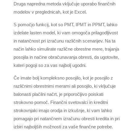
Druga napredna metoda vključuje uporabo finančnih
modelov v preglednicah, kot je Excel.
S pomočjo funkcij, kot so PMT, IPMT in PPMT, lahko
izdelate lasten model, ki vam omogoča prilagodljivost
in natančnost pri izračunu različnih scenarijev. Na ta
način lahko simulirate različne obrestne mere, trajanja
posojila in načine obračunavanja obresti, da ugotovite,
kateri pogoji so za vas najbolj ugodni.
Če imate bolj kompleksno posojilo, kot je posojilo z
različnimi obrestnimi merami ali posojilo, ki vključuje
balonasti plačilni načrt, je priporočljivo poiskati
strokovno pomoč. Finančni svetovalci in kreditni
strokovnjaki imajo orodja in izkušnje, ki vam lahko
pomagajo pri natančnem izračunu obresti kredita in pri
izbiri najboljših možnosti za vaše finančne potrebe.