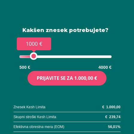
Kakšen znesek potrebujete?
1000 €
500 €
4000 €
PRIJAVITE SE ZA
1.000,00 €
Znesek Kesh Limita
€
1.000,00
Skupni stroški Kesh Limita
€
239,74
Efektivna obrestna mera (EOM)
56,01
%