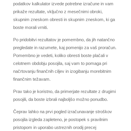
podatkov kalkulator izvede potrebne izračune in vam
prikaže rezultate, vključno z mesečnimi obroki,
skupnim zneskom obresti in skupnim zneskom, ki ga
boste morali vrniti.
Po pridobitvi rezultatov je pomembno, da jih natančno
pregledate in razumete, kaj pomenijo za vaš proračun.
Pomembno je vedeti, koliko obresti boste plačali v
celotnem obdobju posojila, saj vam to pomaga pri
načrtovanju finančnih ciljev in izogibanju morebitnim
finančnim težavam.
Prav tako je koristno, da primerjate rezultate z drugimi
posojili, da boste izbrali najboljšo možno ponudbo.
Čeprav lahko na prvi pogled izračunavanje stroškov
posojila izgleda zapleteno, je postopek s pravilnim
pristopom in uporabo ustreznih orodij precej