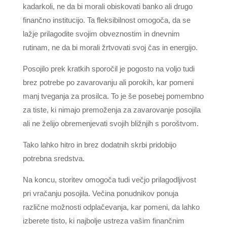
kadarkoli, ne da bi morali obiskovati banko ali drugo
finančno institucijo. Ta fleksibilnost omogoča, da se
lažje prilagodite svojim obveznostim in dnevnim
rutinam, ne da bi morali žrtvovati svoj čas in energijo.
Posojilo prek kratkih sporočil je pogosto na voljo tudi
brez potrebe po zavarovanju ali porokih, kar pomeni
manj tveganja za prosilca. To je še posebej pomembno
za tiste, ki nimajo premoženja za zavarovanje posojila
ali ne želijo obremenjevati svojih bližnjih s poroštvom.
Tako lahko hitro in brez dodatnih skrbi pridobijo
potrebna sredstva.
Na koncu, storitev omogoča tudi večjo prilagodljivost
pri vračanju posojila. Večina ponudnikov ponuja
različne možnosti odplačevanja, kar pomeni, da lahko
izberete tisto, ki najbolje ustreza vašim finančnim