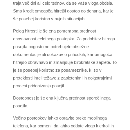
traja več dni ali celo tednov, da se vaša vloga obdela,
Sms kredit omogoča hitrejši dostop do denarja, kar je
še posebej koristno v nujnih situacijah.
Poleg hitrosti je še ena pomembna prednost
enostavnost celotnega postopka. Za pridobitev hitrega
posojila pogosto ne potrebujete obsežne
dokumentacije ali dokazov o prihodkih, kar omogoča
hitrejšo obravnavo in zmanjšuje birokratske zaplete. To
je še posebej koristno za posameznike, ki so v
preteklosti imeli težave z zapletenimi in dolgotrajnimi
procesi pridobivanja posojil.
Dostopnost je še ena ključna prednost sporočilnega
posojila.
Večino postopkov lahko opravite preko mobilnega
telefona, kar pomeni, da lahko oddate vlogo kjerkoli in