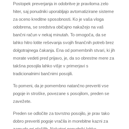
Postopek preverjanja in odobritve je praviloma zelo
hiter, saj ponudniki uporabljajo avtomatizirane sisteme
za oceno kreditne sposobnosti. Ko je vaša vloga
odobrena, se sredstva običajno nakažejo na vaš
bančni račun v nekaj minutah. To omogoča, da se
lahko hitro lotite reševanja svojih finančnih potreb brez
dolgotrajnega čakanja. Ena od pomembnih stvari, ki jih
morate vedeti pred prijavo, je, da so obrestne mere za
takšna posojila lahko višje v primerjavi s
tradicionalnimi bančnimi posojili.
To pomeni, da je pomembno natančno preveriti vse
pogoje in stroške, povezane s posojilom, preden se
zavežete.
Preden se odločite za tovrstno posojilo, je prav tako
dobro preveriti pogoje vračila in morebitne kazni za
zamude pri plačilih. Nekateri ponudniki lahko