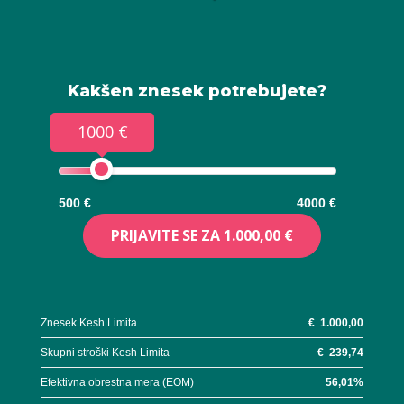
Kakšen znesek potrebujete?
1000 €
500 €
4000 €
PRIJAVITE SE ZA
1.000,00 €
Znesek Kesh Limita
€
1.000,00
Skupni stroški Kesh Limita
€
239,74
Efektivna obrestna mera (EOM)
56,01
%