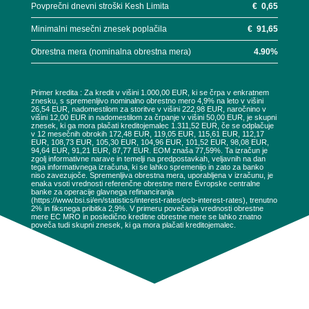
Povprečni dnevni stroški Kesh Limita
€
0,65
Minimalni mesečni znesek poplačila
€
91,65
Obrestna mera (nominalna obrestna mera)
4.90
%
Primer kredita : Za kredit v višini 1.000,00 EUR, ki se črpa v enkratnem
znesku, s spremenljivo nominalno obrestno mero 4,9% na leto v višini
26,54 EUR, nadomestilom za storitve v višini 222,98 EUR, naročnino v
višini 12,00 EUR in nadomestilom za črpanje v višini 50,00 EUR, je skupni
znesek, ki ga mora plačati kreditojemalec 1.311,52 EUR, če se odplačuje
v 12 mesečnih obrokih 172,48 EUR, 119,05 EUR, 115,61 EUR, 112,17
EUR, 108,73 EUR, 105,30 EUR, 104,96 EUR, 101,52 EUR, 98,08 EUR,
94,64 EUR, 91,21 EUR, 87,77 EUR. EOM znaša 77,59%. Ta izračun je
zgolj informativne narave in temelji na predpostavkah, veljavnih na dan
tega informativnega izračuna, ki se lahko spremenijo in zato za banko
niso zavezujoče. Spremenljiva obrestna mera, uporabljena v izračunu, je
enaka vsoti vrednosti referenčne obrestne mere Evropske centralne
banke za operacije glavnega refinanciranja
(https://www.bsi.si/en/statistics/interest-rates/ecb-interest-rates), trenutno
2% in fiksnega pribitka 2,9%. V primeru povečanja vrednosti obrestne
mere EC MRO in posledično kreditne obrestne mere se lahko znatno
poveča tudi skupni znesek, ki ga mora plačati kreditojemalec.